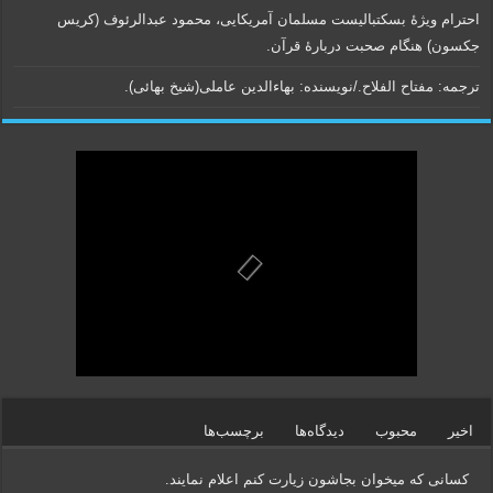
احترام ویژۀ بسکتبالیست مسلمان آمریکایی، محمود عبدالرئوف (کریس
جکسون) هنگام صحبت دربارۀ قرآن.
ترجمه: مفتاح الفلاح./نویسنده:‌ بهاء‌الدین عاملی‌(شیخ بهائی).
اخیر
محبوب
دیدگاه‌ها
برچسب‌ها
کسانی که میخوان بجاشون زیارت کنم اعلام نمایند.