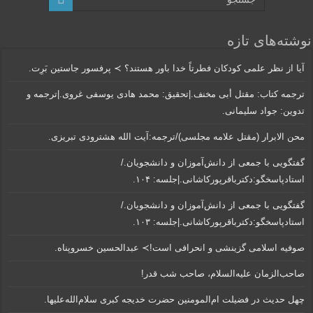
نوشته‌های تازه
آیا از نظر علمی کودکان فطرتاً خدا باور هستند؟ ≻ پرفسور جاستین بَرِت.
ترجمه کتاب: مقتل أبی مخنف.|تحقیق: محمد هادی یوسفی غروی.|ترجمه و
تدوین: جواد سلیمانی.
محن الابرار (مقتل علامه مجلسی)/ترجمه:آیت الله هشترودی تبریزی.
گفتگویی‌ با جمعی‌ از دانش‌آموزان‌ و دانشجویان./
استادپاسخگو:دکترباقر‌پورکاشانی.|جلسه: ۱۰۴.
گفتگویی‌ با جمعی‌ از دانش‌آموزان‌ و دانشجویان./
استادپاسخگو:دکترباقر‌پورکاشانی.|جلسه: ۱۰۳.
صوفیه اسلامی گزینشی و انحرافی است!≻ عبدالحسین خسروپناه.
صاحب‌الزمان علیه‌السلام، صاحب شب قدر!
چهل حدیث در فضیلت ام‌المومنین حضرت خدیجه کبری سلام‌الله‌علیها.