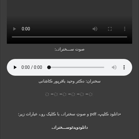
صوت ســـخنرانے:
سخنران: دڪتر وحید باقرپور ڪاشانی
҉ ┈ ҉ ┈ ҉ ┈ ҉ ┈ ҉ ┈ ҉
•دانلود ڪلیپ، pdf و صوتِ سخنرانے با ڪلیک روے عبارات زیر:
دانلود‌ویدئو‌ســـخنرانے