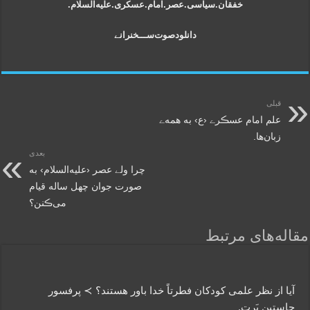
خفقان.سیاسی.عصر.امام.عسکری.علیه‌السلام.
دانلود‌صوت‌ســـخنرانے
قبلی
علم امام عسڪرے ‹ع› به همه‌ے
زبان‌ها.
بعدی
چرا ولے عصر ‹علیه‌السلام› به
صورت جوان چهل ساله قیام
می‌ڪنن؟
مقاله‌های مرتبط
آیا از نظر علمی کودکان فطرتاً خدا باور هستند؟ ≻ پرفسور
جاستین بَرِت.