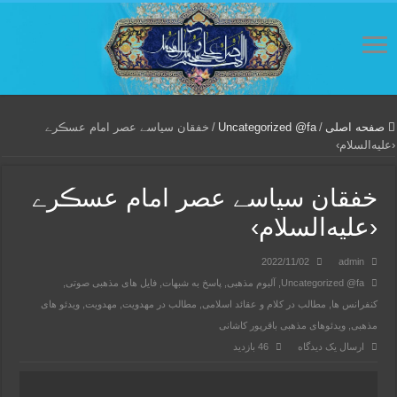
صفحه اصلی
/
Uncategorized @fa
/
خفقان سیاسے عصر امام عسڪرے
‹علیه‌السلام›
خفقان سیاسے عصر امام عسڪرے
‹علیه‌السلام›
2022/11/02
admin
Uncategorized @fa
,
آلبوم مذهبی
,
پاسخ به شبهات
,
فایل های مذهبی صوتی
,
کنفرانس ها
,
مطالب در کلام و عقائد اسلامی
,
مطالب در مهدویت
,
مهدویت
,
ویدئو های
مذهبی
,
ویدئوهای مذهبی باقرپور کاشانی
ارسال یک دیدگاه
46 بازدید