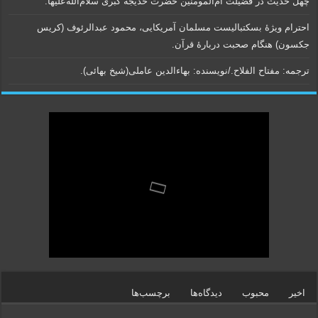
چهل حدیث در فضیلت ام‌المومنین حضرت خدیجه کبری سلام‌الله‌علیها.
احترام ویژۀ بسکتبالیست مسلمان آمریکایی، محمود عبدالرئوف (کریس
جکسون) هنگام صحبت دربارۀ قرآن.
ترجمه: مفتاح الفلاح./نویسنده:‌ بهاء‌الدین عاملی‌(شیخ بهائی).
اخیر
محبوب
دیدگاه‌ها
برچسب‌ها