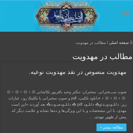
صفحه اصلی
/
مطالب در مهدویت
مطالب در مهدویت
مهدویت منصوص در نقد مهدویت نوعیه.
صوت ســـخنرانی: سخنران: دڪتر وحید باقرپور ڪاشانی 𑁍 ⋆ 𑁍 ⋆ 𑁍 ⋆ 𑁍
⋆ 𑁍 ⋆ 𑁍 ⋆ 𑁍 ‌‌‎‌‌‌‎‌‌‌‌‌‌‎‌‌‌‌‌‌‎‌‌‌‎‌ •دانلود ڪلیپ، pdf و صوتِ سخنرانی با ڪلیڪ روے عبارات
زیر: دانلـود‌ویـدئو‌📥 دانلـود‌ pdf 📥 دانلـود‌صـوت📥 بعد آوردند «این است
مهدی، با این مشخصات و با این ویژگی‌ها و ده‌ها نشانه و علامت دیگر که
پیش از ظهور مهدی، …
مطالعه بیشتر »