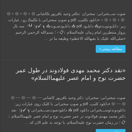
صوت ســـخنرانی: سخنران: دڪتر وحید باقرپور ڪاشانی 𑁍 ⋆ 𑁍 ⋆ 𑁍 ⋆ 𑁍
⋆ 𑁍 ⋆ 𑁍 ⋆ 𑁍 ‌‌‎‌‌‌‎‌‌‌‌‌‌‎‌‌‌‌‌‌‎‌‌‌‎‌ •دانلود ڪلیپ، pdf و صوتِ سخنرانی با ڪلیڪ روے عبارات
زیر: دانلـود‌ویـدئو‌📥 دانلـود‌ pdf 📥 دانلـود‌صـوت📥 ┓ 🖌┏؛ ┛┗؛ سه بال
پرواز منتظرین امام زمان علیه‌السلام ↓📋 › ؛ بسم‌الله الرحمن الرحیم
«صلی‌الله علیک یا بقیهالله الاعظم» وظیفه‌ ما در …
مطالعه بیشتر »
«نقد دکتر محمد مهدی فولادوند در طول عمر
حضرت نوح و امام عصر علیهماالسلام»
صوت سخنرانی: سخنران: دکتر وحید باقرپور کاشانی 𑁍 ┈┈ 𑁍 ┈┈ 𑁍 ┈┈
𑁍 ┈┈ 𑁍 •دانلود کلیپ، pdf و صوتِ سخنرانی با کلیک روی عبارات زیر:
دانلود‌ویدئو‌ســـخنرانی دانلود pdf 📥 دانلود‌صوت‌ســـخنرانی ┓ 🖌┏؛ نقد
دکتر محمد مهدی فولادوند در عمر حضرت نوح و امام عصر علیهماالسلام ↓
📋 ؛ در زمان حضرت نوح علیه‌السلام، با توجه به علم الان که …