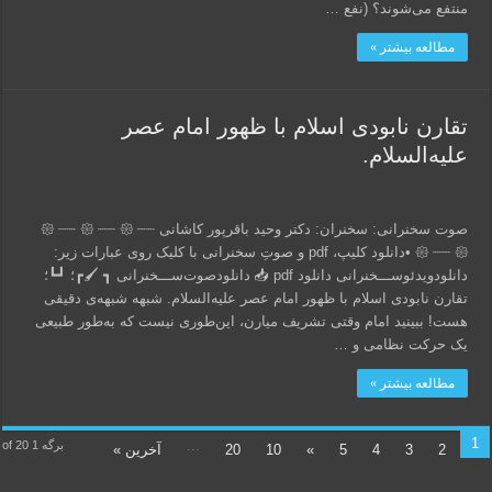
منتفع می‌شوند؟ (نفع …
مطالعه بیشتر »
تقارن نابودی اسلام با ظهور امام عصر
علیه‌السلام.
صوت سخنرانی: سخنران: دکتر وحید باقرپور کاشانی 𑁍 ┈┈ 𑁍 ┈┈ 𑁍 ┈┈
𑁍 ┈┈ 𑁍 •دانلود کلیپ، pdf و صوتِ سخنرانی با کلیک روی عبارات زیر:
دانلود‌ویدئو‌ســـخنرانی دانلود pdf 📥 دانلود‌صوت‌ســـخنرانی ┓ 🖌┏؛ ┛┗؛
تقارن نابودی اسلام با ظهور امام عصر علیه‌السلام. شبهه شبهه‌ی دقیقی
هست! ببینید امام وقتی تشریف میارن، این‌طوری نیست که به‌طور طبیعی
یک حرکت نظامی و …
مطالعه بیشتر »
1
...
برگه 1 of 20
2
3
4
5
»
10
20
آخرین »