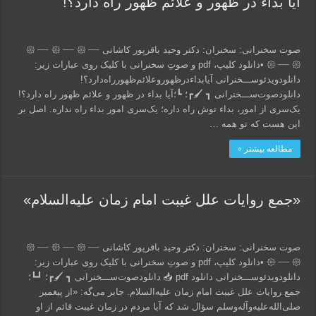
آیا بداء در ظهور و علائم ظهور راه دارد؟!
صوت سخنرانی: سخنران: دکتر وحید باقرپور کاشانی 𑁍 ┈┈ 𑁍 ┈┈ 𑁍 ┈┈
𑁍 ┈┈ 𑁍 •دانلود کلیپ، pdf و صوتِ سخنرانی با کلیک روی عبارات زیر:
دانلود‌ویدئو‌ســـخنرانی آیا‌بداء‌در‌ظهور‌و‌علائم‌ظهور‌راه‌دارد؟!
دانلود‌صوت‌ســـخنرانی ┓ 🖌┏؛ ┗؛آیا بداء در ظهور و علائم ظهور راه دارد؟!
یک‌سری از امور، بداء توش راه داره؛ یک‌سری امور بداء راه نداره. اصل بر
این هست که تو همه …
مطالعه بیشتر »
«جمع روایات علل غیبت امام زمان علیه‌السلام»
صوت سخنرانی: سخنران: دکتر وحید باقرپور کاشانی 𑁍 ┈┈ 𑁍 ┈┈ 𑁍 ┈┈
𑁍 ┈┈ 𑁍 •دانلود کلیپ، pdf و صوتِ سخنرانی با کلیک روی عبارات زیر:
دانلود‌ویدئو‌ســـخنرانی دانلود pdf 📥 دانلود‌صوت‌ســـخنرانی ┓ 🖌┏؛ ┛┗؛
جمع روایات علل غیبت امام زمان علیه‌السلام. جابر می‌گه: «از پیغمبر
صلی‌الله‌علیه‌وآله‌وسلم سؤال شد که آیا مردم در زمان غیبت قائم از او