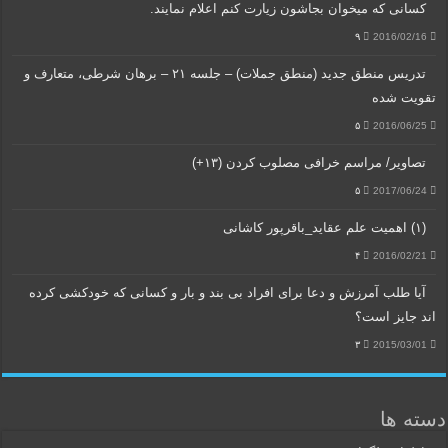
کسانی که میخوان بجاشون زیارت کنم اعلام نمایند.
۹
2016/02/16
تدریس منطق جدید (منطق جملات) – جلسه ۲۱ – برهان شرطی، متعارف و
تقویت شده
۵
2016/06/25
تصاویر/ مراسم خرافی مصلوب کردن (۱۳+)
۵
2017/06/24
(۱) اهمیت علم عقاید_باقرپور کاشانی
۴
2016/02/21
آیا طلب آمرزش و دعا برای افراد بی بند و بار و کسانی که خودکشی کرده
اند جایز است؟
۳
2015/03/01
دسته ها