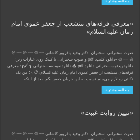
مطالعه بیشتر »
«معرفی فرقه‌های منشعب از جعفر عموی امام
زمان علیه‌السلام»
صوت سخنرانی: سخنران: دکتر وحید باقرپور کاشانی 𑁍 ┈┈ 𑁍 ┈┈ 𑁍 ┈┈
𑁍 ┈┈ 𑁍 •دانلود کلیپ، pdf و صوتِ سخنرانی با کلیک روی عبارات زیر:
دانلود‌ویدئو‌ســـخنرانی دانلود pdf 📥 دانلود‌صوت‌ســـخنرانی ┓ 🖌┏؛ معرفی
فرقه‌های منشعب از جعفر عموی امام زمان علیه‌السلام↓📋 › ؛ من یک
نکاتی رو لازم می‌بینم نسبت به این جریان جعفر بگم. بعد از اینکه …
مطالعه بیشتر »
«تبیین روایت غیبت»
صوت سخنرانی: سخنران: دکتر وحید باقرپور کاشانی 𑁍 ┈┈ 𑁍 ┈┈ 𑁍 ┈┈