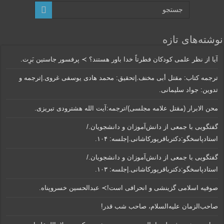
نوشته‌های تازه
آیا از نظر علمی کودکان فطرتاً خدا باور هستند؟ ≻ پرفسور جاستین بَرِت.
ترجمه کتاب: مقتل أبی مخنف.|تحقیق: محمد هادی یوسفی غروی.|ترجمه و
تدوین: جواد سلیمانی.
محن الابرار (مقتل علامه مجلسی)/ترجمه:آیت الله هشترودی تبریزی.
گفتگویی‌ با جمعی‌ از دانش‌آموزان‌ و دانشجویان./
استادپاسخگو:دکترباقر‌پورکاشانی.|جلسه: ۱۰۴.
گفتگویی‌ با جمعی‌ از دانش‌آموزان‌ و دانشجویان./
استادپاسخگو:دکترباقر‌پورکاشانی.|جلسه: ۱۰۳.
صوفیه اسلامی گزینشی و انحرافی است!≻ عبدالحسین خسروپناه.
صاحب‌الزمان علیه‌السلام، صاحب شب قدر!