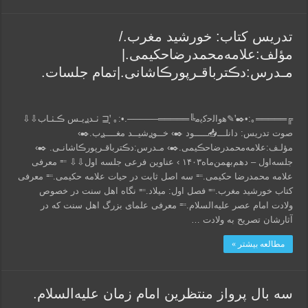
تدریس کتاب: خورشید مغرب./
مؤلف:علامه‌‌محمدرضا‌حکیمی.|
مـدرس:دڪترباقـرپورڪاشانی.|تمام جلسات.
╔═════｡:•✒️ꞌ✎ﻫﻭاﻟﺣﻛﻳﻣ╚═════─────.•:｡ ꞌ⸼⊑ ٺـدࢪیـس ڪـٺـاب⇩⇩
صوت تدریس: دانلـــ📥ـــــود ✒️› خــوࢪشیــد مغــــࢪب.✒️›
مؤلـف:علامه‌‌محمدرضا‌حڪیمی.✒️› مـدرس:دڪترباقـرپورڪاشانـی. ✒️›
جلسه‌اول – دهم‌بهمن‌ماه۱۴۰۳ › عناوین فرعی جلسه اول⇩⇩ ⩴ معرفی
علامه محمدرضا حکیمی.⩴ سه اصل ثابت در حیات علامه حکیمی.⩴ معرفی
کتاب خورشید مغرب.⩴ فصل اول: میلاد.⩴ نگاه اهل سنت در خصوص
ولادت امام عصر علیه‌السلام.⩴ معرفی علمای بزرگ اهل سنت که در
آثارشان تصریح به ولادت …
مطالعه بیشتر »
سه بال پرواز منتظرین امام زمان علیه‌السلام.