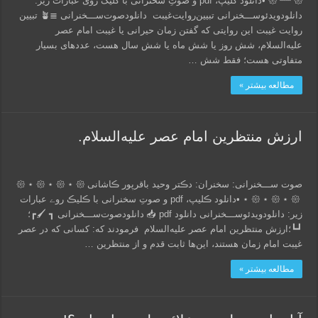
𑁍 ┈┈ 𑁍 •دانلود کلیپ، pdf و صوتِ سخنرانی با کلیک روی عبارات زیر:
دانلود‌ویدئو‌ســـخنرانی تبیین‌روایت‌غیبت دانلود‌صوت‌ســـخنرانی ≣🪴 تبیین
روایت غیبت این روایتی که گفتن زمان حیرانی یا غیبت امام عصر
علیه‌السلام، شش روز یا شش ماه یا شش سال هست، عددهای بسیار
متفاوتی هست؛ فقط شش …
مطالعه بیشتر »
ارزش منتظرین امام عصر علیه‌السلام.
صوت ســـخنرانی: سخنران: دڪتر وحید باقرپور ڪاشانی 𑁍 ⋆ 𑁍 ⋆ 𑁍 ⋆ 𑁍
⋆ 𑁍 ⋆ 𑁍 ⋆ 𑁍 ‌‌‎‌‌‌‎‌‌‌‌‌‌‎‌‌‌‌‌‌‎‌‌‌‎‌ •دانلود ڪلیپ، pdf و صوتِ سخنرانی با ڪلیڪ روے عبارات
زیر: دانلود‌ویدئو‌ســـخنرانی دانلود pdf 📥 دانلود‌صوت‌ســـخنرانی ┓ 🖌┏؛
┛┗؛ارزش منتظرین امام عصر علیه‌السلام فرمودند که: کسانی که در عصر
غیبت امام زمان هستند، این‌ها ثابت قدم و از منتظرین …
مطالعه بیشتر »