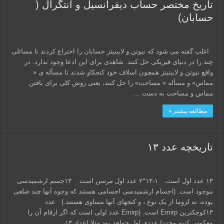
تاریخ مختصر حساب دیفرانسیل و انتگرال (
حسابان)
اغلب گفته می شود که نیوتن و لایبنیتز حسابان را اختراع کردند تا مسائلی
چند را در دنیای فیزیکی حل کنند. شاهدی برای این ادعا وجود ندارد. در
واقع نیوتن و لایبنیتز همچون اسلاف خود کنجکاو شدند تا مسأله ی «
مماس» و مسأله « مساحت» را حل کنند، یعنی روش کلی برای یافتن
مماس و مساحت به دست …
مطالعه بیشتر »
تاریخچه عدد ۱۳
۱۳ عدد اول است. ۱-۱۳^۲ عدد اول مرسن است. ۱۳جسم ارشمیدسی
موجود است. (اجسام ارشمیدسی اجسامی هستند که وجوه آنها چند ضلعی
بوده، نه لزوما از یک نوع ، و کنجهای آنها مساوی هستند.) عدد
۱۳کوچکترین Emirp است. (Emirp عدد اولی است که اگر ارقام آن را
معکوس کنیم مجددا عددی اول خواهد بود مثلا اعداد ۱۳، …