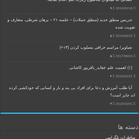
۹
2016/02/16
تدریس منطق جدید (منطق جملات) – جلسه ۲۱ – برهان شرطی، متعارف و
تقویت شده
۵
2016/06/25
تصاویر/ مراسم خرافی مصلوب کردن (۱۳+)
۵
2017/06/24
(۱) اهمیت علم عقاید_باقرپور کاشانی
۴
2016/02/21
آیا طلب آمرزش و دعا برای افراد بی بند و بار و کسانی که خودکشی کرده
اند جایز است؟
۳
2015/03/01
دسته ها
مناظرات تلگرامی