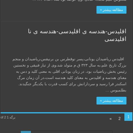
مطالعه بیشتر »
اقلیدس-هندسه ی اقلیدسی-هندسه ی نا
اقلیدسی
اقلیدس ریاضیدان یونانی،پسر نوقطرس بن برنیقس،ریاضیدان و منجم
بزرگ تاریخ علم،به سال ۳۲۳ ق.م متولد شد،وی از تبار فنیقی و نخستین
رئیس بخش ریاضیات بود، در زبان یونانی اقلی به معنی کلید و دس به
معنای هندسه و اقلیدس به معنای کلید هندسه است،در آن زمان مرگ
اسکندر فرا رسید و سردارانش برای کسب قدرت با یکدیگر جنگیدند.
بطلمیوس …
مطالعه بیشتر »
1
برگه 1 of 2
»
2