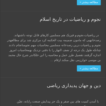
مطالعه بیشتر »
نجوم و ریاضیات در تاریخ اسلام
در ریاضیات،نجوم،و فیزیک هم مسلمین کارهاى قابل توجه داشته‏اند.
رصدخانه‏یى که مامون ضمیمه بیت الحکمه کرد مرکزى شد براى مطالعه‏در
نجوم و ریاضیات.درین رصدخانه مسلمین محاسبات مهم نجومى‏انجام دادند
چنانکه طول یک درجه از نصف النهار را با دقتى نزدیک به‏محاسبات امروز
اندازه گرفتند.تفصیل طرز عمل و محاسبه را ابن خلکان‏در شرح حال محمد
بن موسى خوارزمى نقل مى‏کند.ارقام …
مطالعه بیشتر »
دین و جهان پدیداری ریاضی
با آمدن کمیت های بین صفر و یک جز پیدایش صنعت رایانه، تعیّن