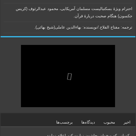
احترام ویژۀ بسکتبالیست مسلمان آمریکایی، محمود عبدالرئوف (کریس
جکسون) هنگام صحبت دربارۀ قرآن.
ترجمه: مفتاح الفلاح./نویسنده:‌ بهاء‌الدین عاملی‌(شیخ بهائی).
اخیر
محبوب
دیدگاه‌ها
برچسب‌ها
کسانی که میخوان بجاشون زیارت کنم اعلام نمایند.