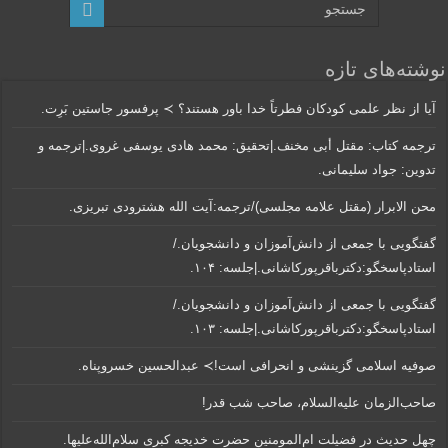
نوشته‌های تازه
آیا از نظر علمی کودکان فطرتاً خدا باور هستند؟ ≻ پرفسور جاستین بَرِت.
ترجمه کتاب: مقتل أبی مخنف.|تحقیق: محمد هادی یوسفی غروی.|ترجمه و
تدوین: جواد سلیمانی.
محن الابرار (مقتل علامه مجلسی)/ترجمه:آیت الله هشترودی تبریزی.
گفتگویی‌ با جمعی‌ از دانش‌آموزان‌ و دانشجویان./
استادپاسخگو:دکترباقر‌پورکاشانی.|جلسه: ۱۰۴.
گفتگویی‌ با جمعی‌ از دانش‌آموزان‌ و دانشجویان./
استادپاسخگو:دکترباقر‌پورکاشانی.|جلسه: ۱۰۳.
صوفیه اسلامی گزینشی و انحرافی است!≻ عبدالحسین خسروپناه.
صاحب‌الزمان علیه‌السلام، صاحب شب قدر!
چهل حدیث در فضیلت ام‌المومنین حضرت خدیجه کبری سلام‌الله‌علیها.