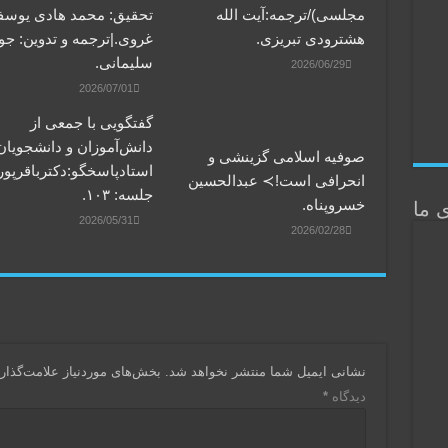
مجلسی)/ترجمه:آیت الله
تحقیق: محمد هادی یوس
هشترودی تبریزی.
غروی.|ترجمه و تدوین: جو
سلیمانی.
2026/06/29
2026/07/01
گفتگویی‌ با جمعی‌ از
دانش‌آموزان‌ و دانشجویان.
صوفیه اسلامی گزینشی و
استادپاسخگو:دکترباقر‌پور
انحرافی است!≻ عبدالحسین
جلسه: ۱۰۳.
خسروپناه.
ی ما
2026/05/31
2026/02/28
نشانی ایمیل شما منتشر نخواهد شد.
بخش‌های موردنیاز علامت‌گذار
دیدگاه
*