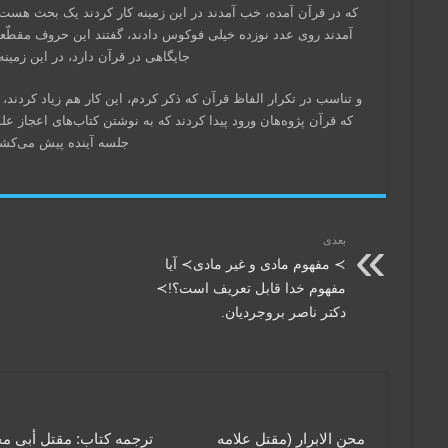
که در قرآن آمده، خب آمدند در این زمینه کار کردند یک بحث هست، 
آمدند روی عدد نوزده خیلی فوکوس دادند، گفتند این حروف مقطّعه 
جایگاهی در قرآن دارد، در این زمینه
و تناسب در تکرار الفاظ قرآن که ذکر کردم، این کار هم زیاد کردند،
که قرآن‌ پژوه‌هان ورود پیدا کردند که به نوشتن کتاب‌های اعجاز عل
جلسه‌ آینده پیش می‌کشی
بعدی
≻ مفهوم مادی و غیر مادی≻ آیا
مفهوم خدا قابل تعریف است؟!≻
دکتر ناصر بروجردیان.
محن الابرار (مقتل علامه
ترجمه کتاب: مقتل أبی م