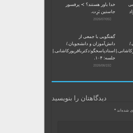
فی
خدا باور هستند؟ ≻ پرفسور
اد
جاستین بَرِت.
2026/07/05
گفتگویی‌ با جمعی‌ از
/
دانش‌آموزان‌ و دانشجویان./
کاشانی.|
استادپاسخگو:دکترباقر‌پورکاشانی.|
جلسه: ۱۰۴.
2026/06/15
دیدگاهتان را بنویسید
ی شده‌اند
*