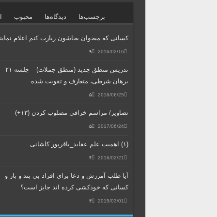
برچسب‌ها
دیدگاه‌ها
محبوب
ا
کسانی که میخوان بجاشون زیارت کنم اعلام نمایند
۹
2016/02/16
تدریس منطق جدید (منطق جملات) – جلسه ۲۱ 
برهان شرطی، متعارف و تقویت شده
۵
2016/06/25
تصاویر/ مراسم خرافی مصلوب کردن (۱۳+)
۵
2017/06/24
(۱) اهمیت علم عقاید_باقرپور کاشانی
۴
2016/02/21
آیا طلب آمرزش و دعا برای افراد بی بند و بار و
کسانی که خودکشی کرده اند جایز است؟
۳
2015/03/01