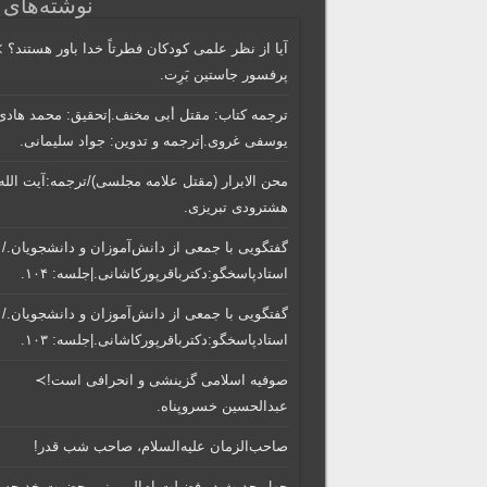
نوشته‌های 
آیا از نظر علمی کودکان فطرتاً خدا باور هستند؟ 
پرفسور جاستین بَرِت.
ترجمه کتاب: مقتل أبی مخنف.|تحقیق: محمد هادی
یوسفی غروی.|ترجمه و تدوین: جواد سلیمانی.
محن الابرار (مقتل علامه مجلسی)/ترجمه:آیت الله
هشترودی تبریزی.
گفتگویی‌ با جمعی‌ از دانش‌آموزان‌ و دانشجویان./
استادپاسخگو:دکترباقر‌پورکاشانی.|جلسه: ۱۰۴.
گفتگویی‌ با جمعی‌ از دانش‌آموزان‌ و دانشجویان./
استادپاسخگو:دکترباقر‌پورکاشانی.|جلسه: ۱۰۳.
صوفیه اسلامی گزینشی و انحرافی است!≻
عبدالحسین خسروپناه.
صاحب‌الزمان علیه‌السلام، صاحب شب قدر!
چهل حدیث در فضیلت ام‌المومنین حضرت خدیجه