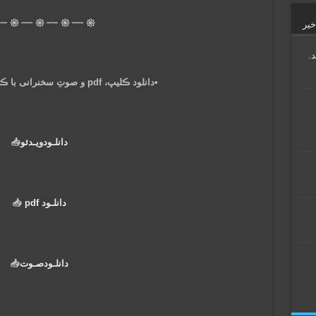
┈┈ 𑁍 ┈┈ 𑁍 ┈┈ 𑁍 ┈┈ 𑁍
خیر
.
•دانلود ڪلیپ، pdf و صوتِ سخنرانی با ڪلیڪ روے عبارات زیر:
–
دانلـود‌ویـدئو‌
📥
دانلـود‌ pdf
📥
دانلـود‌صـوت
📥