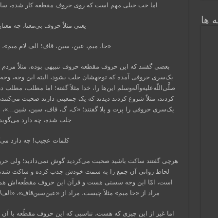
اما خب خیلی مهم است که روی حروف مقطعه کار شده، سال
 ها
یعنی مثلاً حروف بی‌معنا، چه معن
«حا، میم، عین، سین، قاف؛ الف لام میم»، 
بعضی گفتند که این حروف مقطعه حروف تنبیهی بوده، مثلاً مردم
یک‌سری حروفی آمده که توجهشان جلب بشود، البته این وجه، وجه
صلَّى‌اللّٰه‌علیه‌و‌آله‌و‌سلم این‌ها را، خدا مثلاً گفته؛ اما مطلب، 
کردند، مثلاً شروع کردند دیدند که یک جمعیتی دارند صحبت می‌کنند
یک‌سری حروفی را پرت و پلا گفتند؛ «ک، گ، قاف، سین، شین…»،
جلب شده، چه دارد می‌گوید
کلمات عجیب! چه دارد می‌
هرچی گفتند ساکت باشید صحبت می‌کردید گوش نمی‌دادید؛ ولی حروف
لحاظ روانی آن جمع را به سمت خودش جذب کرده و ساکت شدند
است، امّا این وجه سستی هست و قرآن این حروف مقطّعه‌اش هم معن
مراد از «حا میم» مثلاً چیست، مراد از «عین‌سین‌قاف»، «الف
اما غیر از این چیزی که هست، تناسبی که این حروف مقطّعه با آ