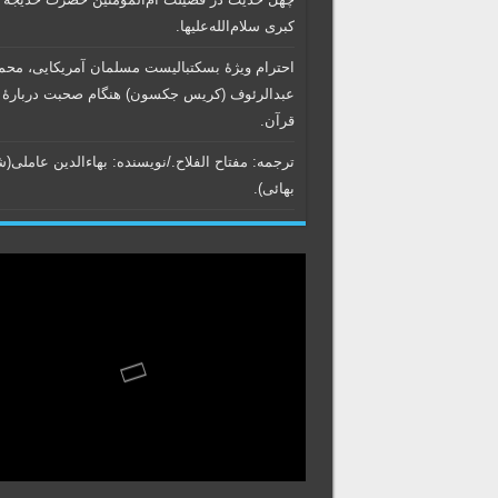
کبری سلام‌الله‌علیها.
احترام ویژۀ بسکتبالیست مسلمان آمریکایی، محم
عبدالرئوف (کریس جکسون) هنگام صحبت دربارۀ
قرآن.
ترجمه: مفتاح الفلاح./نویسنده:‌ بهاء‌الدین عاملی‌(
بهائی).