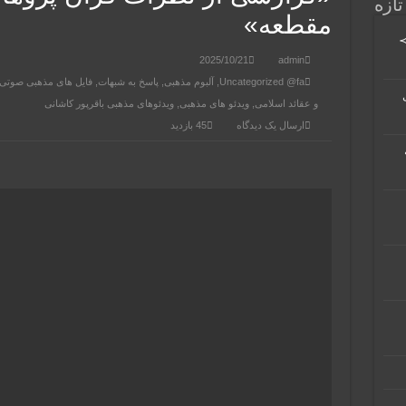
تازه
مقطعه»
≻
2025/10/21
admin
Uncategorized @fa
,
آلبوم مذهبی
,
پاسخ به شبهات
,
فایل های مذهبی صوتی
و عقائد اسلامی
,
ویدئو های مذهبی
,
ویدئوهای مذهبی باقرپور کاشانی
ارسال یک دیدگاه
45 بازدید