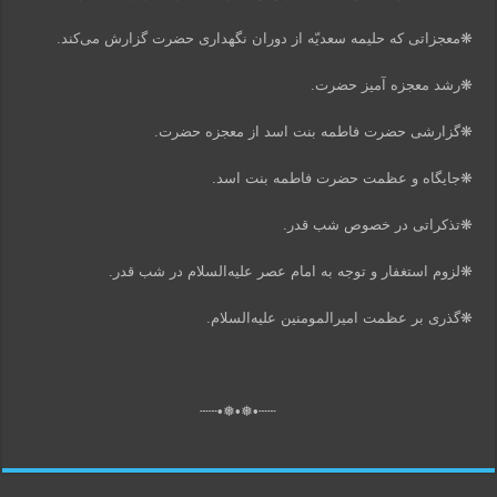
❋معجزاتی که حلیمه سعدیّه از دوران نگهداری حضرت گزارش می‌کند.
❋رشد معجزه آمیز حضرت.
❋گزارشی حضرت فاطمه بنت اسد از معجزه حضرت.
❋جایگاه و عظمت حضرت فاطمه بنت اسد.
❋تذکراتی در خصوص شب قدر.
❋لزوم استغفار و توجه به امام عصر علیه‌السلام در شب قدر.
❋گذری بر عظمت امیرالمومنین علیه‌السلام.
┄┄•❅•❅•┄┄