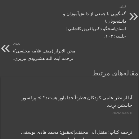
قبلی
گفتگویی‌ با جمعی‌ از دانش‌آموزان‌ و
دانشجویان./
استادپاسخگو:دکترباقر‌پورکاشانی.|
جلسه: ۱۰۳.
بعدی
محن الابرار (مقتل علامه مجلسی)/
ترجمه:آیت الله هشترودی تبریزی.
مقاله‌های مرتبط
آیا از نظر علمی کودکان فطرتاً خدا باور هستند؟ ≻ پرفسور
جاستین بَرِت.
2026/07/05
ترجمه کتاب: مقتل أبی مخنف.|تحقیق: محمد هادی یوسفی