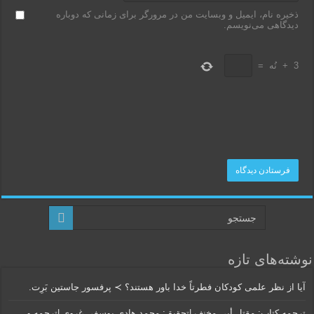
ذخیره نام، ایمیل و وبسایت من در مرورگر برای زمانی که دوباره
دیدگاهی می‌نویسم.
3
+
نُه
=
نوشته‌های تازه
آیا از نظر علمی کودکان فطرتاً خدا باور هستند؟ ≻ پرفسور جاستین بَرِت.
ترجمه کتاب: مقتل أبی مخنف.|تحقیق: محمد هادی یوسفی غروی.|ترجمه و