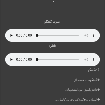
•
صوت گفتگو؛
دانلود
🖇#گفتگو
❋گفتگویی‌باجمعی‌از:
❋دانش‌آموزان‌ودانشجویان.
❋استادپاسخگو:دکترباقر‌پورکاشانی.