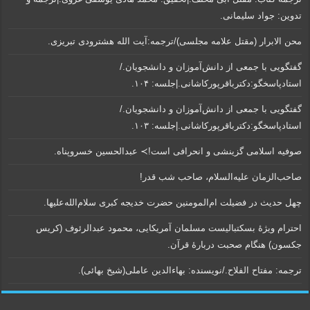
تدوین: جواد سلیمانی.
محن الابرار (مقتل علامه مجلسی)/ترجمه:آیت الله هشترودی تبریزی.
گفتگویی‌ با جمعی‌ از دانش‌آموزان‌ و دانشجویان./
استادپاسخگو:دکترباقر‌پورکاشانی.|جلسه: ۱۰۴.
گفتگویی‌ با جمعی‌ از دانش‌آموزان‌ و دانشجویان./
استادپاسخگو:دکترباقر‌پورکاشانی.|جلسه: ۱۰۳.
صوفیه اسلامی گزینشی و انحرافی است!≻ عبدالحسین خسروپناه.
صاحب‌الزمان علیه‌السلام، صاحب شب قدر!
چهل حدیث در فضیلت ام‌المومنین حضرت خدیجه کبری سلام‌الله‌علیها.
احترام ویژۀ بسکتبالیست مسلمان آمریکایی، محمود عبدالرئوف (کریس
جکسون) هنگام صحبت دربارۀ قرآن.
ترجمه: مفتاح الفلاح./نویسنده:‌ بهاء‌الدین عاملی‌(شیخ بهائی).