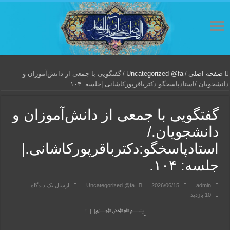
صفحه اصلی
/
Uncategorized @fa
/
گفتگویی‌ با جمعی‌ از دانش‌آموزان‌ و
دانشجویان./استادپاسخگو:دکترباقر‌پورکاشانی.|جلسه: ۱۰۴.
گفتگویی‌ با جمعی‌ از دانش‌آموزان‌ و
دانشجویان./
استادپاسخگو:دکترباقر‌پورکاشانی.|
جلسه: ۱۰۴.
admin
2026/06/15
Uncategorized @fa
ارسال یک دیدگاه
10 بازدید
⌜◍⃟﷽˼