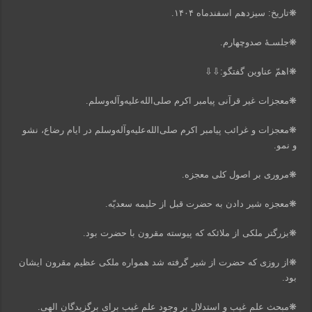
❋تاریخ: سیزدهم اسفندماه ۱۴۰۴.
❋جلسـهٔ‌ صد‌و‌چهارم.
❋اهمّ عناوین گفتگو:⇩⇩
❋معجزات غیر قرآنی پیامبر اکرم صلی‌الله‌علیه‌و‌آله‌و‌سلم.
❋معجزات و غرائب پیامبر اکرم صلی‌الله‌علیه‌و‌آله‌و‌سلم در ایام رضاع، نشو
و نمو.
❋مروری بر اصول کلی معجزه.
❋معجزه شیر دادن به حضرت قبل از حلیمه سعدیّه.
❋بزرگتر ملکی از ملائکه که پیوسته مقرون با حضرت بود.
❋از روزی که حضرت از شیر گرفته شد همواره ملکی عظیم مقرون ایشان
بود.
❋مبحث علم غیب و استدلال بر وجود علم غیب برای برگزیدگان الهی.