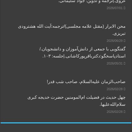
غروی.|ترجمه و تدوین: جواد سلیمانی.
2026/07/01
محن الابرار (مقتل علامه مجلسی)/ترجمه:آیت الله هشترودی
تبریزی.
2026/06/29
گفتگویی‌ با جمعی‌ از دانش‌آموزان‌ و دانشجویان./
استادپاسخگو:دکترباقر‌پورکاشانی.|جلسه: ۱۰۳.
2026/05/31
صاحب‌الزمان علیه‌السلام، صاحب شب قدر!
2026/02/28
چهل حدیث در فضیلت ام‌المومنین حضرت خدیجه کبری
سلام‌الله‌علیها.
2026/02/28