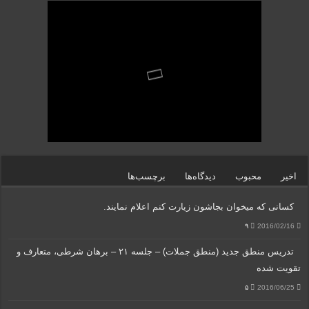
اخیر
محبوب
دیدگاه‌ها
برچسب‌ها
کسانی که میخوان بجاشون زیارت کنم اعلام نمایند.
۹
2016/02/16
تدریس منطق جدید (منطق جملات) – جلسه ۲۱ – برهان شرطی، متعارف و
تقویت شده
۵
2016/06/25