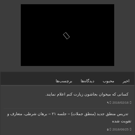
اخیر
محبوب
دیدگاه‌ها
برچسب‌ها
کسانی که میخوان بجاشون زیارت کنم اعلام نمایند.
۹
2016/02/16
تدریس منطق جدید (منطق جملات) – جلسه ۲۱ – برهان شرطی، متعارف و
تقویت شده
۵
2016/06/25