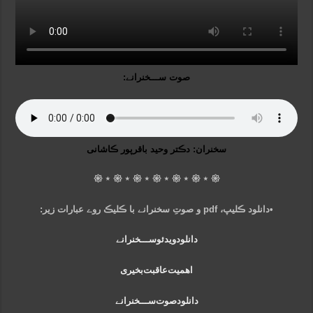
صوت ســـخنرانے:
سخنران: دڪتر وحید باقرپور ڪاشانی
𑁍 ⋆ 𑁍 ⋆ 𑁍 ⋆ 𑁍 ⋆ 𑁍 ⋆ 𑁍 ⋆ 𑁍
•دانلود ڪلیپ، pdf و صوتِ سخنرانے با ڪلیڪ روے عبارات زیر:
دانلود‌ویدئو‌ســـخنرانے
اهمیت‌عاقبت‌بخیری
دانلود‌صوت‌ســـخنرانے