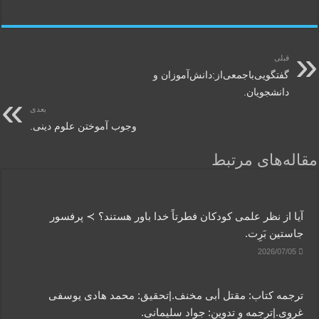
قبلی
گفتگویی‌باجمعی‌از:دانش‌آموزان‌ و
دانشجویان.
بعدی
وجوب آموختن علوم دینی.
مقاله‌های مرتبط
آیا از نظر علمی کودکان فطرتاً خدا باور هستند؟ ≻ پرفسور
جاستین بَرِت.
2026/07/05
ترجمه کتاب: مقتل أبی مخنف.|تحقیق: محمد هادی یوسفی
غروی.|ترجمه و تدوین: جواد سلیمانی.