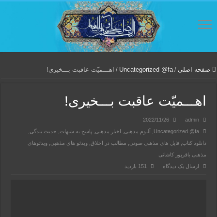
صفحه اصلی
/
Uncategorized @fa
/
اهـــمیّت عاقبت بـــخیری!
اهـــمیّت عاقبت بـــخیری!
2022/11/26
admin
Uncategorized @fa
,
آلبوم مذهبی
,
اخبار مذهبی
,
پاسخ به شبهات
,
حدیث بندگی
,
دانلود کتاب
,
فایل های مذهبی صوتی
,
مطالب در اخلاق
,
ویدئو های مذهبی
,
ویدئوهای
مذهبی باقرپور کاشانی
ارسال یک دیدگاه
151 بازدید