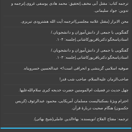
ترجمه کتاب: مقتل أبی مخنف.|تحقیق: محمد هادی یوسفی غروی.|ترجمه و
تدوین: جواد سلیمانی.
محن الابرار (مقتل علامه مجلسی)/ترجمه:آیت الله هشترودی تبریزی.
گفتگویی‌ با جمعی‌ از دانش‌آموزان‌ و دانشجویان./
استادپاسخگو:دکترباقر‌پورکاشانی.|جلسه: ۱۰۴.
گفتگویی‌ با جمعی‌ از دانش‌آموزان‌ و دانشجویان./
استادپاسخگو:دکترباقر‌پورکاشانی.|جلسه: ۱۰۳.
صوفیه اسلامی گزینشی و انحرافی است!≻ عبدالحسین خسروپناه.
صاحب‌الزمان علیه‌السلام، صاحب شب قدر!
چهل حدیث در فضیلت ام‌المومنین حضرت خدیجه کبری سلام‌الله‌علیها.
احترام ویژۀ بسکتبالیست مسلمان آمریکایی، محمود عبدالرئوف (کریس
جکسون) هنگام صحبت دربارۀ قرآن.
ترجمه: مفتاح الفلاح./نویسنده:‌ بهاء‌الدین عاملی‌(شیخ بهائی).