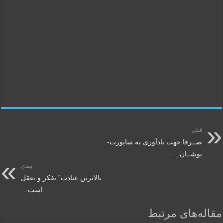
قبلی
صــرفا جهت یادآوری به ساپورت-
پوشــان …
بعدی
بالاترین عبادت” تفکر و تعقل
است…
مقاله‌های مرتبط