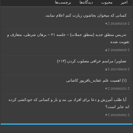
اخیر
محبوب
دیدگاه‌ها
برچسب‌ها
کسانی که میخوان بجاشون زیارت کنم اعلام نمایند.
۹
2016/02/16
تدریس منطق جدید (منطق جملات) – جلسه ۲۱ – برهان شرطی، متعارف و
تقویت شده
۵
2016/06/25
تصاویر/ مراسم خرافی مصلوب کردن (۱۳+)
۵
2017/06/24
(۱) اهمیت علم عقاید_باقرپور کاشانی
۴
2016/02/21
آیا طلب آمرزش و دعا برای افراد بی بند و بار و کسانی که خودکشی کرده
اند جایز است؟
۳
2015/03/01