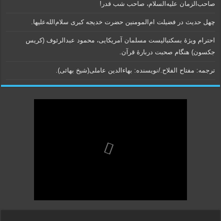
صاحب‌الزمان علیه‌السلام، صاحب شب قدر!
چهل حدیث در فضیلت ام‌المومنین حضرت خدیجه کبری سلام‌الله‌علیها.
احترام ویژۀ بسکتبالیست مسلمان آمریکایی، محمود عبدالرئوف (کریس
جکسون) هنگام صحبت دربارۀ قرآن.
ترجمه: مفتاح الفلاح./نویسنده:‌ بهاء‌الدین عاملی‌(شیخ بهائی).