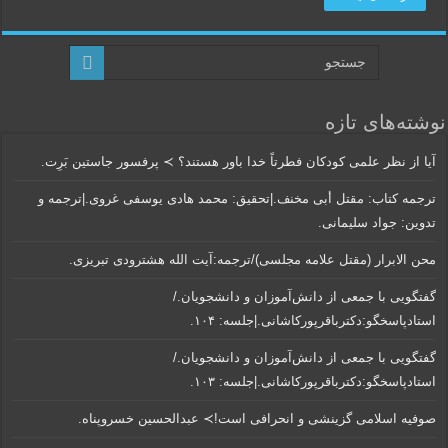
نوشته‌های تازه
آیا از نظر علمی کودکان فطرتاً خدا باور هستند؟ ≻ پرفسور جاستین بَرِت.
ترجمه کتاب: مقتل أبی مخنف.|تحقیق: محمد هادی یوسفی غروی.|ترجمه و
تدوین: جواد سلیمانی.
محن الابرار (مقتل علامه مجلسی)/ترجمه:آیت الله هشترودی تبریزی.
گفتگویی‌ با جمعی‌ از دانش‌آموزان‌ و دانشجویان./
استادپاسخگو:دکترباقر‌پورکاشانی.|جلسه: ۱۰۴.
گفتگویی‌ با جمعی‌ از دانش‌آموزان‌ و دانشجویان./
استادپاسخگو:دکترباقر‌پورکاشانی.|جلسه: ۱۰۳.
صوفیه اسلامی گزینشی و انحرافی است!≻ عبدالحسین خسروپناه.