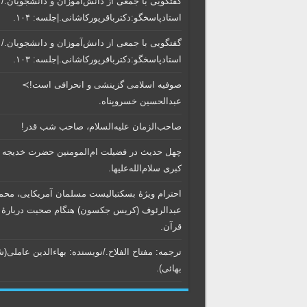
گفتگویی‌ با جمعی‌ از دانش‌آموزان‌ و دانشجویان./
استادپاسخگو:دکترباقر‌پورکاشانی.|جلسه: ۱۰۴.
گفتگویی‌ با جمعی‌ از دانش‌آموزان‌ و دانشجویان./
استادپاسخگو:دکترباقر‌پورکاشانی.|جلسه: ۱۰۳.
صوفیه اسلامی گزینشی و انحرافی است!≻
عبدالحسین خسروپناه.
صاحب‌الزمان علیه‌السلام، صاحب شب قدر!
چهل حدیث در فضیلت ام‌المومنین حضرت خدیجه
کبری سلام‌الله‌علیها.
احترام ویژۀ بسکتبالیست مسلمان آمریکایی، محم
عبدالرئوف (کریس جکسون) هنگام صحبت دربارۀ
قرآن.
ترجمه: مفتاح الفلاح./نویسنده:‌ بهاء‌الدین عاملی‌(
بهائی).