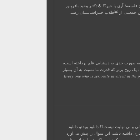
༻﷽༺ صوت سخنرانی: دانلــــــــود 
کاشـانـی 🌟شانـزدهم‌ اردیبهشـت‌مـاه ۱۴۰۴ 🌟سخنـرانـی در بیـــن جمع
╭ 📖💡𖦹 🟪آلبرت انیشتین 🟦و ردّ آتئیسم و بی
متقاعد شده است که #شعوری آشکار پشت قوا
کم است…» ➡️𝐸𝑣𝑒𝑟𝑦 𝑜𝑛𝑒 𝑤ℎ𝑜 𝑖𝑠 𝑠𝑒𝑟𝑖𝑜𝑢𝑠𝑙𝑦 𝑖𝑛𝑣𝑜𝑙𝑣𝑒𝑑 𝑖𝑛 𝑡ℎ
❲﷽❳ ◈ ━━ 𝐕𝐈𝐃𝐄𝐎 𝐏𝐎𝐒𝐓 ━━ ◈ ≻ چرا جهان ازلی و بی نه
پی‌دی‌اف آیا جهن آغازی داشته یا اینکه از
که؛ آیا جهان خالقی دارد؟ ما در قسمت اول