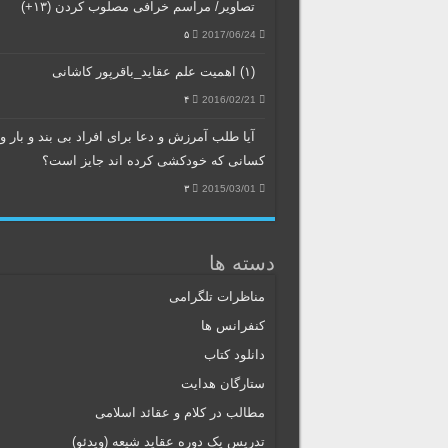
تصاویر/ مراسم خرافی مصلوب کردن (۱۳+)
۵
2017/06/24
(۱) اهمیت علم عقاید_باقرپور کاشانی
۴
2016/02/21
آیا طلب آمرزش و دعا برای افراد بی بند و بار و
کسانی که خودکشی کرده اند جایز است؟
۳
2015/03/01
دسته ها
مناظرات تلگرامی
کنفرانس ها
دانلود کتاب
ستارگان هدایت
مطالب در کلام و عقائد اسلامی
تدریس یک دوره عقاید شیعه (ویدئو)