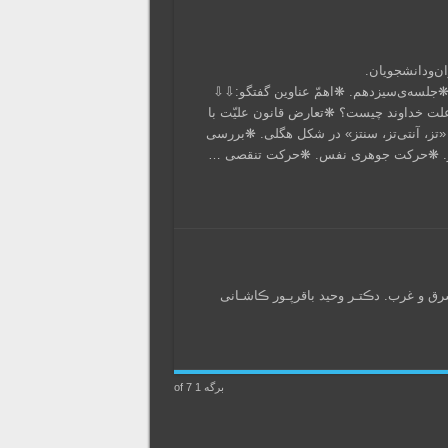
ان‌ودانشجویان.
ستادپاسخگو:دکترباقر‌پورکاشانی. ❋تاریخ:بیستم‌بهمن‌ماه ۱۴۰۱ ❋جلسه‌ی‌‌سیزدهم. ❋اهمّ عناوین گفتگو:⇩⇩
لت خداوند چیست؟ ❋تعارض قانون علیّت با
«تز، آنتی‌تز، سنتز» در شکل هگلی. ❋بررسی
هر. ❋حرکت جوهری نفس. ❋حرکت تنقصی …
 و غرب. دڪتـر‌ وحید باقرپـور ڪاشـانی
برگه 1 of 7