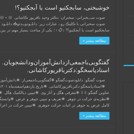
خوشبختی، سابجکتیو است یا آبجکتیو؟!
سابجکتیو است یا آبجکتیو؟! ↓📋 › ؛ یکی از مباحث بسیار مهم در بی
مطالعه بیشتر »
گفتگویی‌باجمعی‌ازدانش‌آموزان‌ودانشجویان.
استادپاسخگو:دکترباقر‌پورکاشانی.
صوت گفتگو: دانلود‌صوت‌گفتگو ❋گفتگویی‌باجمعی‌از: ❋دانش‌آموزا
عناوین گفتگو:⇩⇩ ❋معرفی هگل و آثار وی. ❋تبیین دیالکتیک هگل. ❋س
❋نظریه‌ی حرکت در جوهر. ❋تعریف و تبیین جوهر و عرض. ❋وابستگ
کامل عرض به جوهر در اثبات حرکت جوهری. ❋تبیین حرکت در اعر
مطالعه بیشتر »