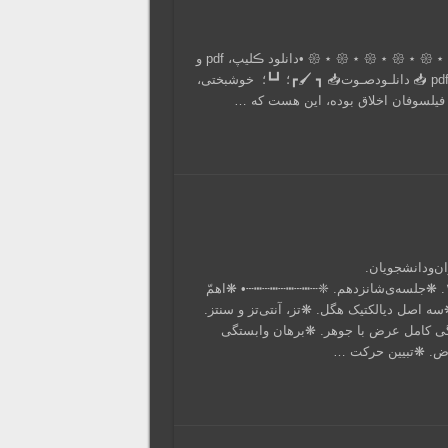
صوت ســـخنرانی: سخنران: دڪتر وحید باقرپور ڪاشانی 𑁍 ⋆ 𑁍 ⋆ 𑁍 ⋆ 𑁍 ⋆ 𑁍 ⋆ 𑁍 ⋆ 𑁍 ‌‌‎‌‌‌‎‌‌‌‌‌‌‎‌‌‌‌‌‌‎‌‌‌‎‌ •دانلود ڪلیپ، pdf و
صوتِ سخنرانی با ڪلیڪ روے عبارات زیر: دانلـود‌ویـدئو‌📥 دانلـود‌ pdf 📥 دانلـود‌صـوت📥 ┓ 🖌┏؛ ┛┗؛ خوشبختی،
ن فیلسوفان اخلاق بوده، این هست که …
ن‌ودانشجویان.
❋استادپاسخگو:دکترباقر‌پورکاشانی. ❋تاریخ:یازدهم‌اسفندماه ۱۴۰۱. ❋جلسه‌ی‌‌شانزدهم. ❈┄┅┄┅┄┅┄┅┄• ❋اهمّ
ه اصل دیالکتیک هگل. ❋تز، آنتی‌تز و سنتز.
ی کامل عرض با جوهر. ❋برهان وابستگی
اض. ❋تبیین حرکت …