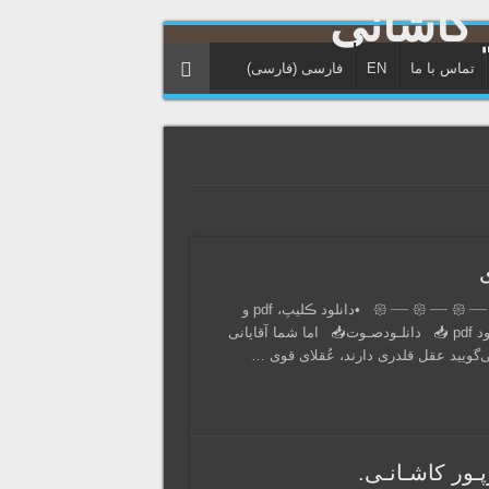
تماس با ما
EN
فارسی
(
فارسی
)
صوت سخنرانی: سخنران: دکتر وحید باقرپور کاشانی 𑁍 ┈┈ 𑁍 ┈┈ 𑁍 ┈┈ 𑁍 ┈┈ 𑁍 •دانلود ڪلیپ، pdf و
صوتِ سخنرانی با ڪلیڪ روے عبارات زیر: دانلـود‌ویـدئو‌📥 دانلـود‌ pdf 📥 دانلـود‌صـوت📥 اما شما آقایانی
ی‌گویید عقل قلدری دارند، عُقلای قوی …
ـور کاشـانـی.