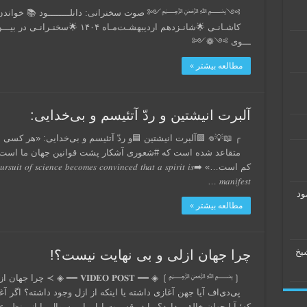
 خواندن فلسفه؛ آری یا خیر؟! 🌟دکتـر وحید باقرپـور
ــی از 🌟طلاب خــراسـ ــــان رضــ‌‌
ـــوی ༻❁༺
مطالعه بیشتر »
آلبرت انیشتین و ردّ آتئیسم و بی‌خدایی:
‌خدایی: «هر کسی به صورت جدی به دستیابی علم پرداخته است،
نین جهان ما است؛ یک روح برتر که قدرت ما نسبت به آن بسیار
 𝑝𝑢𝑟𝑠𝑢𝑖𝑡 𝑜𝑓 𝑠𝑐𝑖𝑒𝑛𝑐𝑒 𝑏𝑒𝑐𝑜𝑚𝑒𝑠 𝑐𝑜𝑛𝑣𝑖𝑛𝑐𝑒𝑑 𝑡ℎ𝑎𝑡 𝑎 𝑠𝑝𝑖𝑟𝑖𝑡 𝑖𝑠
𝑚𝑎𝑛𝑖𝑓𝑒𝑠𝑡 …
اح
مطالعه بیشتر »
ترج
چرا جهان ازلی و بی نهایت نیست؟!
ایت نیست؟! دانلود ویدئو دانلود
 ازل وجود داشته؟ اگر آغازی داشته باشد، این سوال را پیش می‌آورد
، این سوال را از منظر علمی بررسی کرده‌ایم، اکنون بیایید از منظر