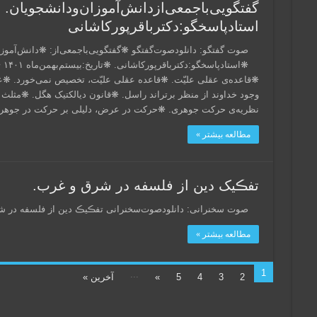
گفتگویی‌باجمعی‌ازدانش‌آموزان‌ودانشجویان.
استادپاسخگو:دکترباقر‌پورکاشانی
صوت‌ گفتگو: دانلود‌صوت‌گفتگو ❋گفتگویی‌باجمعی‌از: ❋دانش‌آموز
❋ا
❋قاعده‌ی عقلی علیّت. ❋قاعده عقلی علیّت، تخصیص نمی‌خورد. ❋ع
وجود خداوند از منظر برتراند راسل. ❋قانون دیالکتیک هگل. ❋مثلث 
نظریه‌ی حرکت جوهری. ❋حرکت در عرض، دلیلی بر حرکت در جو
مطالعه بیشتر »
تفڪیک دین از فلسفه در شرق و غرب.
صوت سخنرانی: دانلود‌صوت‌سخنرانی تفڪیڪ دین از فلسفه در شرق
مطالعه بیشتر »
1
...
2
3
4
5
»
آخرین »