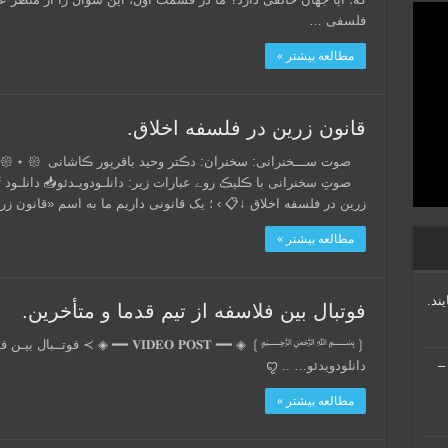
فلسفی …
مطالعه بیشتر »
قانون زرین در فلسفه اخلاق.
زرین در فلسفه اخلاق ↓📋 › ؛ یک قانونی داریم ما به اسم «قانون ز
مطالعه بیشتر »
ند.
فوتبال بین فلاسفه از تیم قدما و متأخرین.
ریس منطق جدید (منطق جملات) – جلسه ۲۱ –
دانلودویدئو… .. ꨄ︎
مطالعه بیشتر »