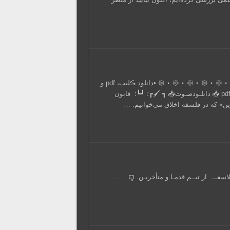
صوت ســـخنرانی: سخنران: دڪتر وحید باقرپور ڪاشانی 𑁍 ⋆ 𑁍 ⋆ 𑁍 ⋆ 𑁍 ⋆ 𑁍 ⋆ 𑁍 ⋆ 𑁍 ‌‌‎‌‌‌‎‌‌‌‌‌‌‎‌‌‌‌‌‌‎‌‌‌‎‌ •دانلود ڪلیپ، pdf و
صوتِ سخنرانی با ڪلیڪ روے عبارات زیر: دانلـود‌ویـدئو‌📥 دانلـود‌ pdf 📥 دانلـود‌صـوت📥 ┓ 🖌┏؛ ┛┗؛ قانون
رین» که در فلسفه اخلاق می‌خوانیم. …
❲﷽❳ ◈ ━━ 𝐕𝐈𝐃𝐄𝐎 𝐏𝐎𝐒𝐓 ━━ ◈ ≻ فوتــبال بیـن فلاسفــہ از تیــم قدمـا و متأخریـن. ꨄ︎ .. …