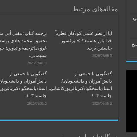
مقاله‌های مرتبط
ود
آیا از نظر علمی کودکان فطرتاً
ترجمه کتاب: مقتل أبی م
خدا باور هستند؟ ≻ پرفسور
تحقیق: محمد هادی یوس
شیخ
جاستین بَرِت.
غروی.|ترجمه و تدوین: جو
سلیمانی.
2026/07/05
2026/07/01
گفتگویی‌ با جمعی‌ از
گفتگویی‌ با جمعی‌ از
دانش‌آموزان‌ و دانشجویان./
دانش‌آموزان‌ و دانشجویان.
استادپاسخگو:دکترباقر‌پورکاشانی.|
استادپاسخگو:دکترباقر‌پور
جلسه: ۱۰۴.
جلسه: ۱۰۳.
2026/05/31
2026/06/15