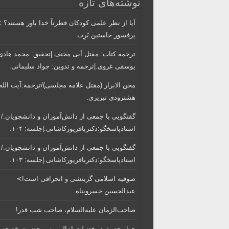
نوشته‌های تازه
آیا از نظر علمی کودکان فطرتاً خدا باور هستند؟ 
پرفسور جاستین بَرِت.
ترجمه کتاب: مقتل أبی مخنف.|تحقیق: محمد هادی
یوسفی غروی.|ترجمه و تدوین: جواد سلیمانی.
محن الابرار (مقتل علامه مجلسی)/ترجمه:آیت الله
هشترودی تبریزی.
گفتگویی‌ با جمعی‌ از دانش‌آموزان‌ و دانشجویان./
استادپاسخگو:دکترباقر‌پورکاشانی.|جلسه: ۱۰۴.
گفتگویی‌ با جمعی‌ از دانش‌آموزان‌ و دانشجویان./
استادپاسخگو:دکترباقر‌پورکاشانی.|جلسه: ۱۰۳.
صوفیه اسلامی گزینشی و انحرافی است!≻
عبدالحسین خسروپناه.
صاحب‌الزمان علیه‌السلام، صاحب شب قدر!
چهل حدیث در فضیلت ام‌المومنین حضرت خدیجه