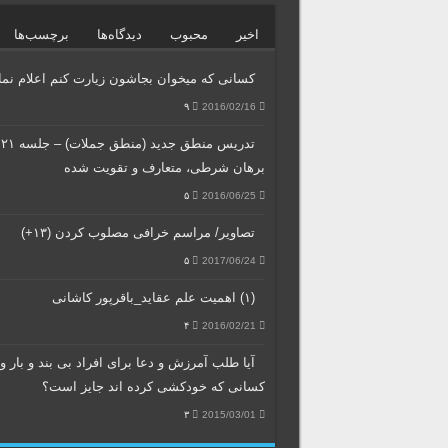
اخیر
محبوب
دیدگاه‌ها
برچسب‌ها
کسانی که میخوان بجاشون زیارت کنم اعلام نمای
۹
2016/02/16
تد
برهان شرطی، متعارف و تقویت شده
۵
2016/06/25
تصاویر/ مراسم خرافی مصلوب کردن (۱۳+)
۵
2017/06/24
(۱) اهمیت علم عقاید_باقرپور کاشانی
۴
2016/02/21
آیا طلب آمرزش و دعا برای افراد بی بند و بار و
کسانی که خودکشی کرده اند جایز است؟
۳
2015/03/01