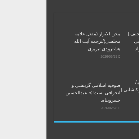
خنف.|
محن الابرار (مقتل علامه
فی
مجلسی)/ترجمه:آیت الله
اد
هشترودی تبریزی.
2026/06/29
/
صوفیه اسلامی گزینشی و
کاشانی.|
انحرافی است!≻ عبدالحسین
خسروپناه.
2026/02/28