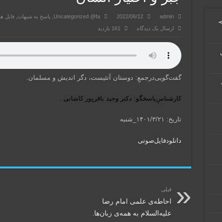
admin
2022/06/12
Uncategorized @fa
,
پاسخ به شبهات
,
فایل ه
≻
ارسال یک دیدگاه
161 بازدید
گفت‌گویی‌درجمعِ: دوستان آتئیست، دگر اندیش و مسلمان.
کارشناسِ‌پاسخگو: دکتر وحید باقرپور کاشانی .
تاریخ: ۱۴۰۱/۳/۲۱_شنبه
دانلود‌فایل‌صوتی
قبلی
احاطه‌ی علمی امام رضا
علیه‌السلام به همه‌ی زبان‌ها.