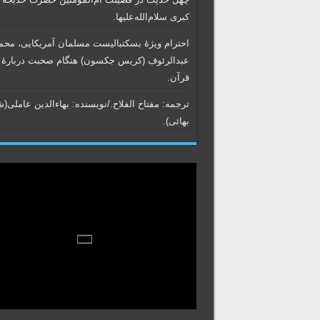
کبری سلام‌الله‌علیها.
احترام ویژۀ بسکتبالیست مسلمان آمریکایی، محم
عبدالرئوف (کریس جکسون) هنگام صحبت دربارۀ
قرآن.
ترجمه: مفتاح الفلاح./نویسنده:‌ بهاء‌الدین عاملی‌(
بهائی).