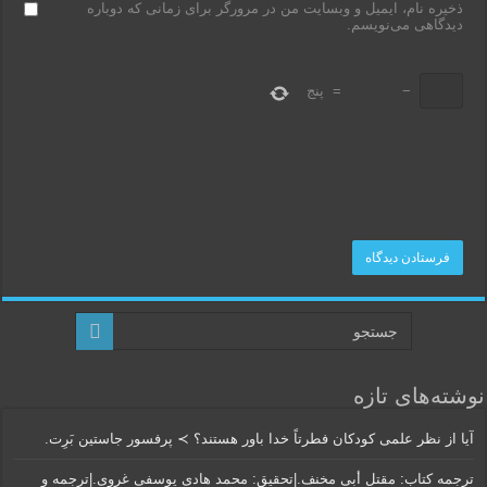
ذخیره نام، ایمیل و وبسایت من در مرورگر برای زمانی که دوباره
دیدگاهی می‌نویسم.
−
=
پنج
نوشته‌های تازه
آیا از نظر علمی کودکان فطرتاً خدا باور هستند؟ ≻ پرفسور جاستین بَرِت.
ترجمه کتاب: مقتل أبی مخنف.|تحقیق: محمد هادی یوسفی غروی.|ترجمه و