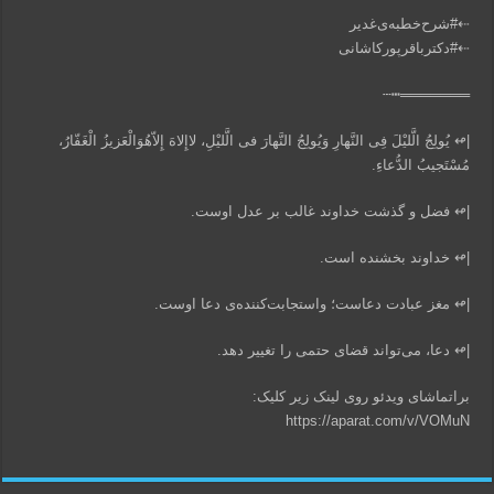
⇠#شرح‌خطبه‌ی‌غدیر
⇠#دکتر‌باقر‌پورکاشانی
═══════┅┄‌
|↫ یُولِجُ الَّلیْلَ فِی النَّهارِ وَیُولِجُ النَّهارَ فی الَّلیْلِ، لاإِلاهَ إِلاّهُوَالْعَزیزُ الْغَفّارُ،
مُسْتَجیبُ الدُّعاءِ.
|↫ فضل و گذشت خداوند غالب بر عدل اوست.
‌|↫ خداوند بخشنده است.
‌|↫ مغز عبادت دعاست؛ واستجابت‌کننده‌ی دعا اوست.
‌|↫ دعا، می‌تواند قضای حتمی را تغییر دهد.
براتماشای ویدئو روی لینک زیر کلیک:
https://aparat.com/v/VOMuN