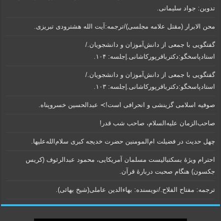
تدوین: جواد سلیمانی.
محن الابرار (مقتل علامه مجلسی)/ترجمه:آیت الله هشترودی تبریزی.
گفتگویی‌ با جمعی‌ از دانش‌آموزان‌ و دانشجویان./
استادپاسخگو:دکترباقر‌پورکاشانی.|جلسه: ۱۰۴.
گفتگویی‌ با جمعی‌ از دانش‌آموزان‌ و دانشجویان./
استادپاسخگو:دکترباقر‌پورکاشانی.|جلسه: ۱۰۳.
صوفیه اسلامی گزینشی و انحرافی است!≻ عبدالحسین خسروپناه.
صاحب‌الزمان علیه‌السلام، صاحب شب قدر!
چهل حدیث در فضیلت ام‌المومنین حضرت خدیجه کبری سلام‌الله‌علیها.
احترام ویژۀ بسکتبالیست مسلمان آمریکایی، محمود عبدالرئوف (کریس
جکسون) هنگام صحبت دربارۀ قرآن.
ترجمه: مفتاح الفلاح./نویسنده:‌ بهاء‌الدین عاملی‌(شیخ بهائی).