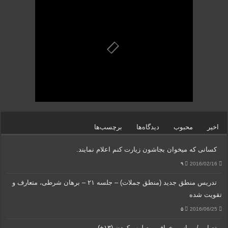
اخیر
محبوب
دیدگاه‌ها
برچسب‌ها
کسانی که میخوان بجاشون زیارت کنم اعلام نمایند.
۹
2016/02/16
تدریس منطق جدید (منطق جملات) – جلسه ۲۱ – برهان شرطی، متعارف و
تقویت شده
۵
2016/06/25
تصاویر/ مراسم خرافی مصلوب کردن (۱۳+)