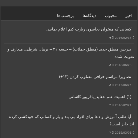
اخیر
محبوب
دیدگاه‌ها
برچسب‌ها
کسانی که میخوان بجاشون زیارت کنم اعلام نمایند.
۹
2016/02/16
تدریس منطق جدید (منطق جملات) – جلسه ۲۱ – برهان شرطی، متعارف و
تقویت شده
۵
2016/06/25
تصاویر/ مراسم خرافی مصلوب کردن (۱۳+)
۵
2017/06/24
(۱) اهمیت علم عقاید_باقرپور کاشانی
۴
2016/02/21
آیا طلب آمرزش و دعا برای افراد بی بند و بار و کسانی که خودکشی کرده
اند جایز است؟
۳
2015/03/01