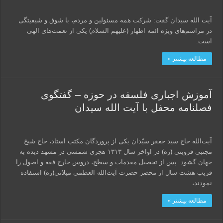
آیت الله سیدان گفت: شركت همه مسئولین و مردم، با شوق و شیفیتگی
در مراسم‌های ویژه ائمه اطهار (علیهم السلام) یكی از نعمت‌های الهی
است.
مطالعه بیشتر »
آموزش اجباری فلسفه در حوزه – گفتگوی
فصلنامه محفل با آیت الله سیدان
آیت‌الله حاج سید جعفر سیّدان یکى از پروردگان مکتب استاد، حاج شیخ
مجتبى قزوینى (ره) در اواخر سال ۱۳۱۳ هجری شمسی در مشهد دیده به
جهان گشود. پس از تحصیل مقدمات و سطح، دروس خارج فقه و اصول را
قریب هشت سال از محضر حضرت آیت‌الله العظمی میلانی(ره) استفاده
نمودند،
مطالعه بیشتر »