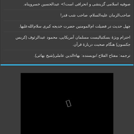
صوفیه اسلامی گزینشی و انحرافی است!≻ عبدالحسین خسروپناه.
صاحب‌الزمان علیه‌السلام، صاحب شب قدر!
چهل حدیث در فضیلت ام‌المومنین حضرت خدیجه کبری سلام‌الله‌علیها.
احترام ویژۀ بسکتبالیست مسلمان آمریکایی، محمود عبدالرئوف (کریس
جکسون) هنگام صحبت دربارۀ قرآن.
ترجمه: مفتاح الفلاح./نویسنده:‌ بهاء‌الدین عاملی‌(شیخ بهائی).