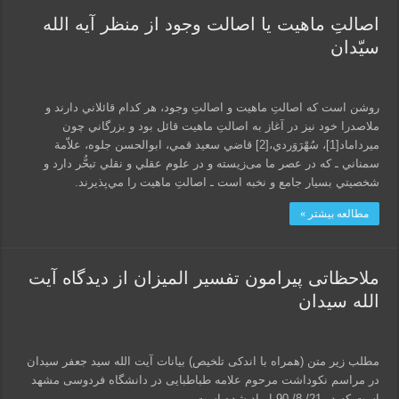
اصالتِ ماهیت یا اصالت وجود از منظر آیه الله
سیّدان
روشن است كه اصالتِ ماهيت و اصالتِ وجود، هر كدام قائلاني دارند و
ملاصدرا خود نيز در آغاز به اصالتِ ماهيت قائل بود و بزرگاني چون
ميرداماد[1]، سُهْرَوَردي،[2] قاضي سعيد قمي، ابوالحسن جلوه، علاّمة
سمناني ـ كه در عصر ما می‌زیسته و در علوم عقلي و نقلي تبحُّر دارد و
شخصيتي بسيار جامع و نخبه است ـ اصالتِ ماهيت را مي‌پذيرند.
مطالعه بیشتر »
ملاحظاتی پیرامون تفسیر المیزان از دیدگاه آیت
الله سیدان
مطلب زیر متن (همراه با اندکی تلخیص) بیانات آیت الله سید جعفر سیدان
در مراسم نکوداشت مرحوم علامه طباطبایی در دانشگاه فردوسی مشهد
است که در 21/ 8/ 90 ایراد شده است.