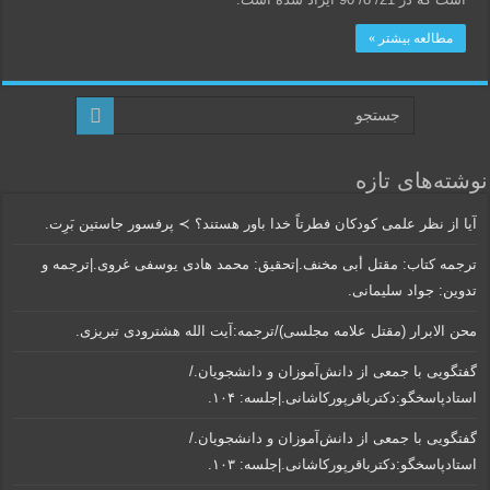
مطالعه بیشتر »
نوشته‌های تازه
آیا از نظر علمی کودکان فطرتاً خدا باور هستند؟ ≻ پرفسور جاستین بَرِت.
ترجمه کتاب: مقتل أبی مخنف.|تحقیق: محمد هادی یوسفی غروی.|ترجمه و
تدوین: جواد سلیمانی.
محن الابرار (مقتل علامه مجلسی)/ترجمه:آیت الله هشترودی تبریزی.
گفتگویی‌ با جمعی‌ از دانش‌آموزان‌ و دانشجویان./
استادپاسخگو:دکترباقر‌پورکاشانی.|جلسه: ۱۰۴.
گفتگویی‌ با جمعی‌ از دانش‌آموزان‌ و دانشجویان./
استادپاسخگو:دکترباقر‌پورکاشانی.|جلسه: ۱۰۳.