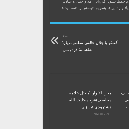
 حفظ بشود، کاروانی آمد و چنین و چنان.
اد وارد این‌ها بشویم. فیلمش را همه دیدند.
بعدی
گفتگو با جلال خالقی مطلق دربارۀ
شاهنامۀ فردوسی.
خنف.|
محن الابرار (مقتل علامه
فی
مجلسی)/ترجمه:آیت الله
اد
هشترودی تبریزی.
2026/06/29