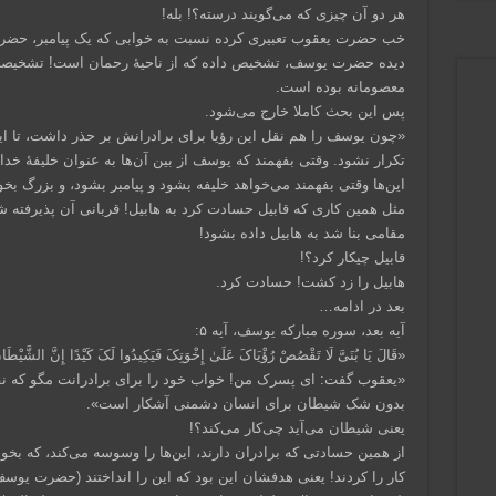
هر دو آن چیزی که می‌گویند درسته؟! بله!
خب حضرت یعقوب تعبیری کرده نسبت به خوابی که یک پیامبر، حضرت
دیده حضرت یوسف، تشخیص داده که از ناحیهٔ رحمان ا‌ست! تشخیصی ک
معصومانه بوده است.
پس این بحث کاملا خارج می‌شود.
«چون یوسف را هم نقل این رؤیا برای برادرانش بر حذر داشت، تا ای
تکرار نشود. وقتی بفهمند که یوسف از بین آن‌ها به عنوان خلیفهٔ
این‌ها وقتی بفهمند می‌خواهد خلیفه بشود و پیامبر بشود، و بزرگ بخ
مثل همین کاری که قابیل حسادت کرد به هابیل! قربانی آن پذیرفته شد
مقامی بنا شد به هابیل داده بشود!
قابیل چیکار کرد؟!
هابیل را زد کشت! حسادت کرد.
بعد در ادامه…
آیه بعد، سوره مبارکه یوسف، آیه ۵:
«قَالَ یَا بُنَیَّ لَا تَقْصُصْ رُؤْیَاکَ عَلَىٰ إِخْوَتِکَ فَیَکِیدُوا لَکَ کَیْدًا إِنَّ الشَّیْطَان
«یعقوب گفت: ای پسرک من! خواب خود را برای برادرانت مگو که نقش
بدون شک شیطان برای انسان دشمنی آشکار است».
یعنی شیطان می‌آید چی‌کار می‌کند؟!
از همین حسادتی که برادران دارند، این‌ها را وسوسه می‌کند، که بخواه
کار را کردند! یعنی هدفشان این بود که این را انداختند (حضرت یوس