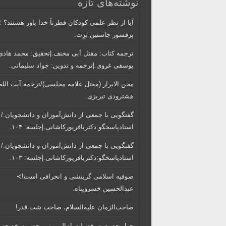
نوشته‌های تازه
آیا از نظر علمی کودکان فطرتاً خدا باور هستند؟ 
پرفسور جاستین بَرِت.
ترجمه کتاب: مقتل أبی مخنف.|تحقیق: محمد هادی
یوسفی غروی.|ترجمه و تدوین: جواد سلیمانی.
محن الابرار (مقتل علامه مجلسی)/ترجمه:آیت الله
هشترودی تبریزی.
گفتگویی‌ با جمعی‌ از دانش‌آموزان‌ و دانشجویان./
استادپاسخگو:دکترباقر‌پورکاشانی.|جلسه: ۱۰۴.
گفتگویی‌ با جمعی‌ از دانش‌آموزان‌ و دانشجویان./
استادپاسخگو:دکترباقر‌پورکاشانی.|جلسه: ۱۰۳.
صوفیه اسلامی گزینشی و انحرافی است!≻
عبدالحسین خسروپناه.
صاحب‌الزمان علیه‌السلام، صاحب شب قدر!
چهل حدیث در فضیلت ام‌المومنین حضرت خدیجه