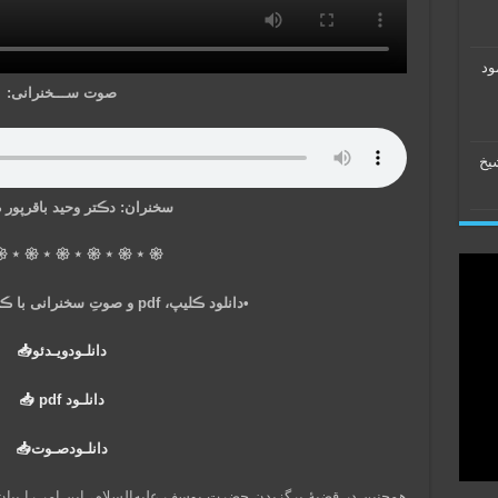
اح
صوت ســـخنرانی:
ترج
 دڪتر وحید باقرپور ڪاشانی
 ⋆ 𑁍 ⋆ 𑁍 ⋆ 𑁍 ⋆ 𑁍 ⋆ 𑁍
•دانلود ڪلیپ، pdf و صوتِ سخنرانی با ڪلیڪ روے عبارات زیر:
دانلـود‌ویـدئو‌📥
دانلـود‌ pdf 📥
دانلـود‌صـوت📥
ضیهٔ برگزیدن حضرت یوسف علیه‌السلام، این امر را بیان کرده است: