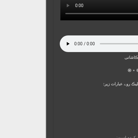
سخنران:
𑁍 ⋆ 
همچنین در ق