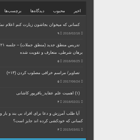
اخیر
محبوب
دیدگاه‌ها
برچسب‌ها
کسانی که میخوان بجاشون زیارت کنم اعلام نمای
۹
2016/02/16
تد
برهان شرطی، متعارف و تقویت شده
۵
2016/06/25
تصاویر/ مراسم خرافی مصلوب کردن (۱۳+)
۵
2017/06/24
(۱) اهمیت علم عقاید_باقرپور کاشانی
۴
2016/02/21
آیا طلب آمرزش و دعا برای افراد بی بند و بار و
کسانی که خودکشی کرده اند جایز است؟
۳
2015/03/01