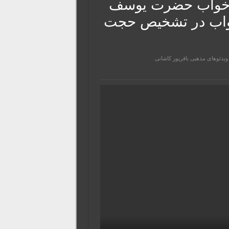
ر خواب حضرت یوسف
 خواب در تشخیص حجت
ویدئوهای مذهبی باقرپور کاشانی