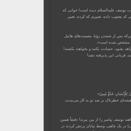
 یوسف علیه‌السلام دیده است! خوابی که
ه یعقوب داده، تعبیری که کرده، تعبیر
ن‌که پس از شنیدن رؤیا، مصیبت‌های هابیل
 خدا مشخص شده است».
واهد بشود، حسادت بکنند و بخواهند بکشند!
، قربانی این پذیرفته نشد!
َ لِلْإِنْسَانِ عَدُوٌّ مُبِینٌ»
ه‌ای خطرناک بر ضد تو به کار می‌بندند،
ند یوسف پیامبر را از بین ببرند! دقیقاً همین
ف) در یک چاهی، وسط بیابان پرتش کردند در