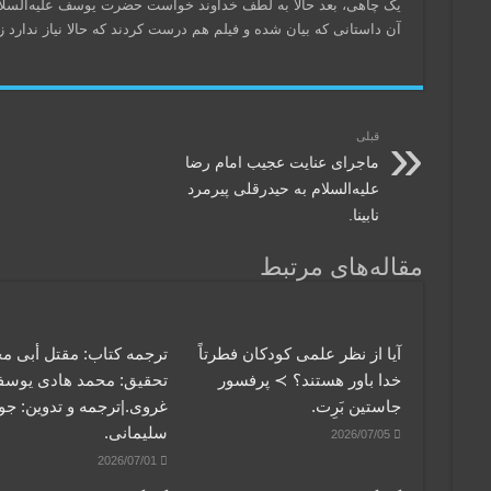
یک چاهی، بعد حالا به لطف خداوند خواست حضرت یوسف علیه‌السلام
آن داستانی که بیان شده و فیلم هم درست کردند که حالا نیاز ندارد زی
قبلی
ماجرای عنایت عجیب امام رضا
علیه‌السلام به حیدرقلی پیرمرد
نابینا.
مقاله‌های مرتبط
آیا از نظر علمی کودکان فطرتاً
ترجمه کتاب: مقتل أبی م
خدا باور هستند؟ ≻ پرفسور
تحقیق: محمد هادی یوس
جاستین بَرِت.
غروی.|ترجمه و تدوین: جو
سلیمانی.
2026/07/05
2026/07/01