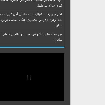
کبری سلام‌الله‌علیها.
احترام ویژۀ بسکتبالیست مسلمان آمریکایی، محم
عبدالرئوف (کریس جکسون) هنگام صحبت دربارۀ
قرآن.
ترجمه: مفتاح الفلاح./نویسنده:‌ بهاء‌الدین عاملی‌(
بهائی).