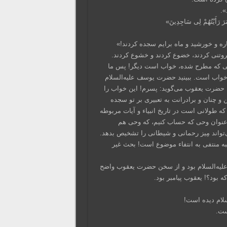
».
مَرَ رَأَیْتُهُمْ لِی سَاجِدِینَ»
ه و خورشید و ماه برایم سجده کردند!»
فروتنی کردند، خضوع کردند و خشوع کردند.
 وحی که مطرح شده، خواب است دیگر! پس ما
خواب است. ببینید حضرت یوسف علیه‌السلام
ا حضرت یعقوب می‌گوید: پسرم! این خواب را
ن و چنان و برادرانت به تعبیری بر تو سجده
 طولانی است در تاریخ انبیاء و آیات مربوطه
به عنوان وحی که حساب کنیم، که وحی هم
اند مِیز رحمانی و شیطانی را تشخیص بدهد.
ه منتفی به انتفاء موضوع است! بحث غیر
علیه‌السلام بود و از سخن حضرت یعقوب واضح
 بود؟! یعقوب پیامبر بود.
لام دیده است!
ست.