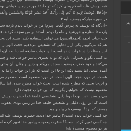
«به یوسف علیه‌السلام وحی کرد که تو خلیفهٔ من در زمین خواهی بود
«إِذْ قَالَ یُوسُفُ لِأَبِیهِ یَا أَبَتِ إِنِّی رَأَیْتُ أَحَدَ عَشَرَ کَوْکَبًا وَالشَّمْسَ وَالْقَ
در سوره مبارکه یوسف، آیه ۴:
ند.
«آن‌گاه که یوسف به پدرش گفت: پدرم! من در خواب دیدم یازده ستار
یازده تا ستاره و خورشید و ماه را دیدم، آمدند بر من سجده کردند، 
خب جناب احمد (احمد‌الحسن) می‌خواهد استفاده بکند؛ ببینید این
ریس منطق جدید (منطق جملات) – جلسه ۲۱ –
هم که می‌گوییم یکی از راه‌هایی که تشخیص می‌دهیم حجت الهی را 
این مسئله را در خواب دیده است، این خواب صادقه است! بعد آن‌ج
به کسی نگو و تعبیراتی دارد که تو به تعبیری پیامبر خواهی شد و چنی
می‌کنند و خود حضرت یعقوب سجده می‌کند و چنین و چنان. آن بحثی که
آمده است. اما ببینید نکته این‌جا این است که باز این خواب را ما 
هست، در مورد حجت الهی است، در مورد معصوم است. معصوم می‌تو
و این‌جا بحثی که مطرح شده است، بحث خواب مطرح شده، اما سالب
معصوم نیست که بخواهیم بگوییم که این خواب حجیت دارد!
می‌نویسند: «در این‌جا رویا دلیل تشخیصی خلیفهٔ خدا حضرت یوسف 
است که این رؤیا، دلیلی و تشخیص خلیفه خدا در زمین بود». یعقوب که
یوسف که بود؟! یوسف هم پیامبر بود.
چه کسی خواب دیده است؟! پیامبر خدا دیده، حضرت یوسف علیه‌الس
چه کسی تعبیر کرده است؟! حضرت یعقوب، پیامبر خدا تعبیر کرده ا
هر دو معصوم هستند؟ بله!