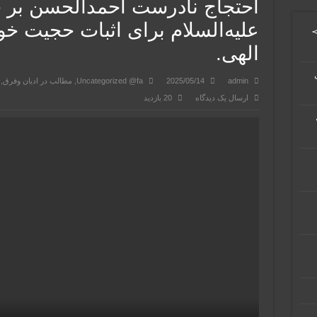
احتجاج نادرست احمدالحسن ب
علیه‌السلام برای اثبات حجیت
≻
الهی.
admin
2025/05/14
Uncategorized @fa
,
مطالب در ادیان وفرق
,
ارسال یک دیدگاه
20 بازدید