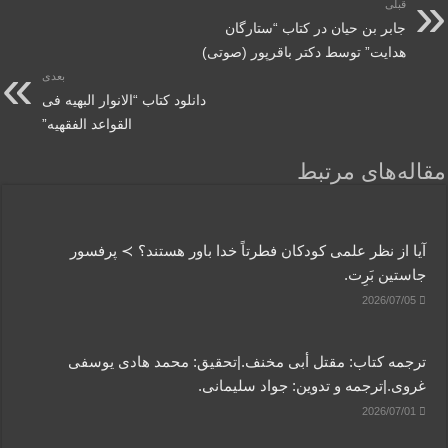
قبلی
جابر بن حیان در کتاب “ستارگان
هدایت” توسط دکتر باقرپور (صوتی)
بعدی
دانلود کتاب “الانوار البهیه فی
القواعد الفقهیه”
مقاله‌های مرتبط
آیا از نظر علمی کودکان فطرتاً خدا باور هستند؟ ≻ پرفسور
جاستین بَرِت.
2026/07/05
ترجمه کتاب: مقتل أبی مخنف.|تحقیق: محمد هادی یوسفی
غروی.|ترجمه و تدوین: جواد سلیمانی.
2026/07/01