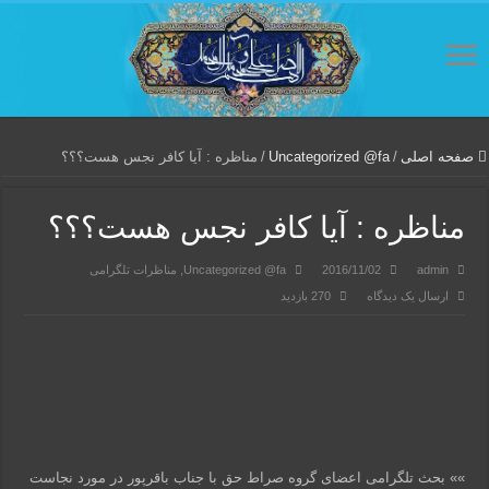
صفحه اصلی
/
Uncategorized @fa
/
مناظره : آیا کافر نجس هست؟؟؟
مناظره : آیا کافر نجس هست؟؟؟
admin
2016/11/02
Uncategorized @fa
,
مناظرات تلگرامی
ارسال یک دیدگاه
270 بازدید
»» بحث تلگرامی اعضای گروه صراط حق با جناب باقرپور در مورد نجاست