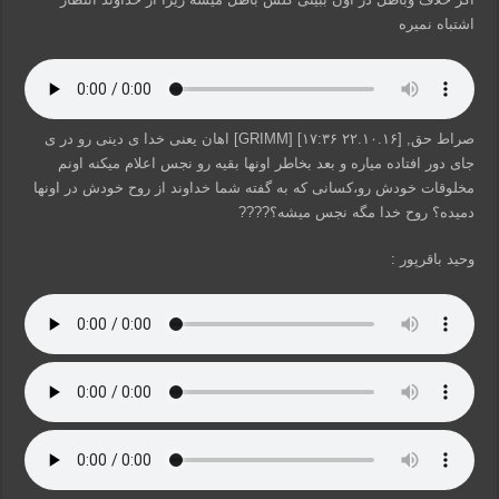
اشتباه نمیره
صراط حق, [۲۲.۱۰.۱۶ ۱۷:۳۶] [GRIMM] اهان یعنی خدا ی دینی رو در ی
جای دور افتاده میاره و بعد بخاطر اونها بقیه رو نجس اعلام میکنه اونم
مخلوقات خودش رو،کسانی که به گفته شما خداوند از روح خودش در اونها
دمیده؟ روح خدا مگه نجس میشه؟????
وحید باقرپور :