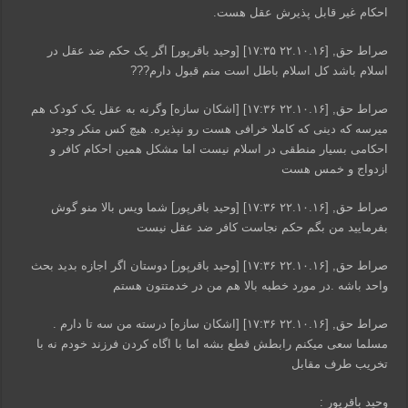
احکام غیر قابل پذیرش عقل هست.
صراط حق, [۲۲.۱۰.۱۶ ۱۷:۳۵] [وحید باقرپور] اگر یک حکم ضد عقل در
اسلام باشد کل اسلام باطل است منم قبول دارم???
صراط حق, [۲۲.۱۰.۱۶ ۱۷:۳۶] [اشکان سازه] وگرنه به عقل یک کودک هم
میرسه که دینی که کاملا خرافی هست رو نپذیره. هیچ کس منکر وجود
احکامی بسیار منطقی در اسلام نیست اما مشکل همین احکام کافر و
ازدواج و خمس هست
صراط حق, [۲۲.۱۰.۱۶ ۱۷:۳۶] [وحید باقرپور] شما ویس بالا منو گوش
بفرمایید من بگم حکم نجاست کافر ضد عقل نیست
صراط حق, [۲۲.۱۰.۱۶ ۱۷:۳۶] [وحید باقرپور] دوستان اگر اجازه بدید بحث
واحد باشه .در مورد خطبه بالا هم من در خدمتتون هستم
صراط حق, [۲۲.۱۰.۱۶ ۱۷:۳۶] [اشکان سازه] درسته من سه تا دارم .
مسلما سعی میکنم رابطش قطع بشه اما با اگاه کردن فرزند خودم نه با
تخریب طرف مقابل
وحید باقرپور :