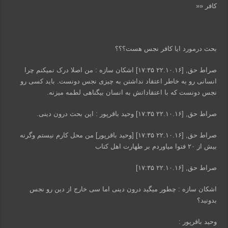
کافر ««
بحث درمورد ایا کافر نجس هست؟؟؟
صراط حق, [۲۲.۱۰.۱۶ ۱۷:۳۵] اشکان سازه : من اصلا درک نمیکنم چرا
انسانی رو به خاطر اعتقاد نداشتن به چیزی نجس دونست. باید کسی رو
نجس دونست که با اعتقاداتش به انسان بیگناهی لطمه میزنه.
صراط حق, [۲۲.۱۰.۱۶ ۱۷:۳۵] وحید باقرپور : این بحث درون دینی.
صراط حق, [۲۲.۱۰.۱۶ ۱۷:۳۵] [وحید باقرپور] من محل کارم نیستم وگرنه
بیش از ۲۰ فتوا میاوردم بر طهارت اهل کتاب
صراط حق, [۲۲.۱۰.۱۶ ۱۷:۳۵]
اشکان سازه : چطور میگید درون دینی اما سی خارج از دین رو نجس
بدونید؟
وحید باقرپور :