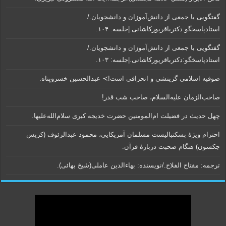
گفتگویی‌ با جمعی‌ از دانش‌آموزان‌ و دانشجویان./
استادپاسخگو:دکترباقر‌پورکاشانی.|جلسه: ۱۰۴.
گفتگویی‌ با جمعی‌ از دانش‌آموزان‌ و دانشجویان./
استادپاسخگو:دکترباقر‌پورکاشانی.|جلسه: ۱۰۳.
صوفیه اسلامی گزینشی و انحرافی است!≻ عبدالحسین خسروپناه.
صاحب‌الزمان علیه‌السلام، صاحب شب قدر!
چهل حدیث در فضیلت ام‌المومنین حضرت خدیجه کبری سلام‌الله‌علیها.
احترام ویژۀ بسکتبالیست مسلمان آمریکایی، محمود عبدالرئوف (کریس
جکسون) هنگام صحبت دربارۀ قرآن.
ترجمه: مفتاح الفلاح./نویسنده:‌ بهاء‌الدین عاملی‌(شیخ بهائی).