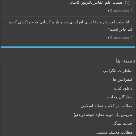
(۱) اهمیت علم عقاید_باقرپور کاشانی
۴
2016/02/21
آیا طلب آمرزش و دعا برای افراد بی بند و بار و کسانی که خودکشی کرده
اند جایز است؟
۳
2015/03/01
دسته ها
مناظرات تلگرامی
کنفرانس ها
دانلود کتاب
ستارگان هدایت
مطالب در کلام و عقائد اسلامی
تدریس یک دوره عقاید شیعه (ویدئو)
حدیث بندگی
مطالب مختلف مذهبی