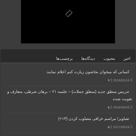
اخیر
محبوب
دیدگاه‌ها
برچسب‌ها
کسانی که میخوان بجاشون زیارت کنم اعلام نمایند.
۹
2016/02/16
تدریس منطق جدید (منطق جملات) – جلسه ۲۱ – برهان شرطی، متعارف و
تقویت شده
۵
2016/06/25
تصاویر/ مراسم خرافی مصلوب کردن (۱۳+)
۵
2017/06/24