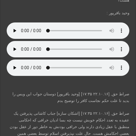
هست؟
وحید باقرپور :
صراط حق, [۲۲.۱۰.۱۶ ۱۷:۳۵] [وحید باقرپور] دوستان جواب این ویس را
بدید تا علت حکم نجاست کافر را توضیح بدم
صراط حق, [۲۲.۱۰.۱۶ ۱۷:۳۵] [اشکان سازه] جناب کاشانی پذیرفتن یک
عقیده به تعدد احکام خوبش نیست چه بسا ادیان خرافی که احکامی
منطبق با عقل زیادی دارند ولی خرافی بودنش به خاطر دور از عقل بودن
بعضی احکامش هست. حال علت نپذیرفتن اسلام توسط بعضی همین