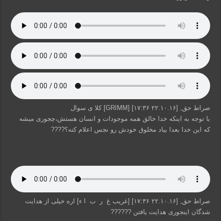
صراط حق, [۲۲.۱۰.۱۶ ۱۷:۳۶] [GRIMM] کلا ی سوال
با توجه به اینکه خدا خالق همه موجودات و انسان هستش،چجوری میشه
که این خدا بعدا بیاد مخلوق خودش رو نجس اعلام کنه؟????
صراط حق, [۲۲.۱۰.۱۶ ۱۷:۳۶] [غریب غ ر ب ا ء] اره خیلی از هدایت
شدگان اینجوری هدایت یافتن ??????