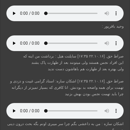
وحید باقرپور :
صراط حق, [۲۲.۱۰.۱۶ ۱۷:۳۵] سایلنت هیل : برداشت من اینه که
این افراد نجس هستند ولی میتونند بعد از طهارت پاک بشند
ولی بهتره بعد از طهارت هم باهاشون دست ندید
صراط حق, [۲۲.۱۰.۱۶ ۱۷:۳۵] اشکان سازه: استاد گرامی غیبت و دزدی و
تهمت برای همه واضحه بد بودنش. انا کافری که بسیار تمیزتر از دیگرانه
چرا باید تهمت نجس بودن بهش بزنید
اشکان سازه : من به داعشی بگم چرا سر میبری اونم بگه بحث درون دینی