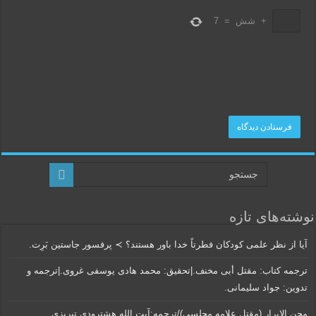
+
شش
=
7
نوشته‌های تازه
آیا از نظر علمی کودکان فطرتاً خدا باور هستند؟ ≻ پرفسور جاستین بَرِت.
ترجمه کتاب: مقتل أبی مخنف.|تحقیق: محمد هادی یوسفی غروی.|ترجمه و
تدوین: جواد سلیمانی.
محن الابرار (مقتل علامه مجلسی)/ترجمه:آیت الله هشترودی تبریزی.