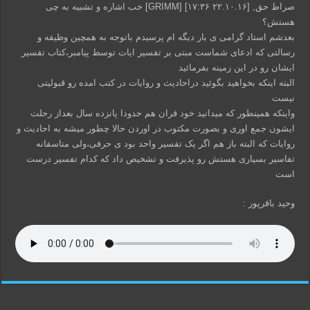
صراط حق, [۲۲.۱۰.۱۶ ۱۷:۳۶] [GRIMM] خب اشاره و تشبیه به چی
هستش؟
بعدشم استاد گرامی ی بار دیگه ام پرسیدم باتوجه به همچین وظیفه و
رسالتی که ادعای شماست مبنی بر تفسیر ایات توسط پیامبر،کتاب تفسیر
ایشان رو در این زمینه بفرمائید
البته اینکه بخواهید بگوئید دراحادیث و روایات در کتب امده رو قبولیتی
نیست
واینکه همینطور که میدانید خود قران هم حدودا پانزده سال بعداز رحلت
ایشون جمع اوری و بصورت مکتوب در اوردن حالا چطور میشه به احادیث و
روایات که البته باز هم اگر یک تفسیر واحد بود ی حرفی،ولی متاسفانه
تفاسیر بسیاری هستش رو پذیرفت و تشخیص داد که کدام تفسیر درست
است
وحید باقرپور :