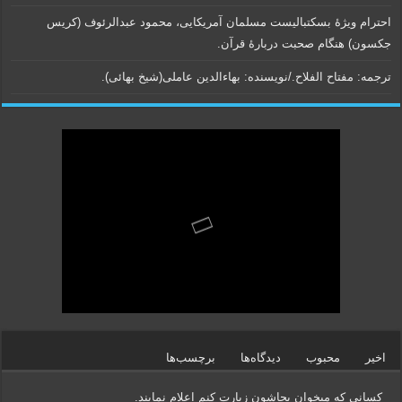
احترام ویژۀ بسکتبالیست مسلمان آمریکایی، محمود عبدالرئوف (کریس
جکسون) هنگام صحبت دربارۀ قرآن.
ترجمه: مفتاح الفلاح./نویسنده:‌ بهاء‌الدین عاملی‌(شیخ بهائی).
اخیر
محبوب
دیدگاه‌ها
برچسب‌ها
کسانی که میخوان بجاشون زیارت کنم اعلام نمایند.