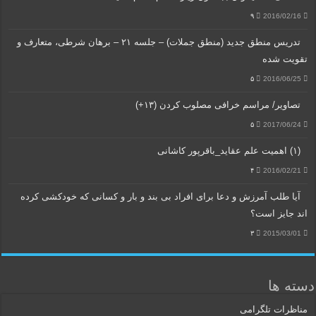
۹
2016/02/16
تدریس منطق جدید (منطق جملات) – جلسه ۲۱ – برهان شرطی، متعارف و
تقویت شده
۵
2016/06/25
تصاویر/ مراسم خرافی مصلوب کردن (۱۳+)
۵
2017/06/24
(۱) اهمیت علم عقاید_باقرپور کاشانی
۴
2016/02/21
آیا طلب آمرزش و دعا برای افراد بی بند و بار و کسانی که خودکشی کرده
اند جایز است؟
۳
2015/03/01
دسته ها
مناظرات تلگرامی