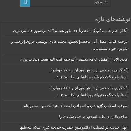
نوشته‌های تازه
آیا از نظر علمی کودکان فطرتاً خدا باور هستند؟ ≻ پرفسور جاستین بَرِت.
ترجمه کتاب: مقتل أبی مخنف.|تحقیق: محمد هادی یوسفی غروی.|ترجمه و
تدوین: جواد سلیمانی.
محن الابرار (مقتل علامه مجلسی)/ترجمه:آیت الله هشترودی تبریزی.
گفتگویی‌ با جمعی‌ از دانش‌آموزان‌ و دانشجویان./
استادپاسخگو:دکترباقر‌پورکاشانی.|جلسه: ۱۰۴.
گفتگویی‌ با جمعی‌ از دانش‌آموزان‌ و دانشجویان./
استادپاسخگو:دکترباقر‌پورکاشانی.|جلسه: ۱۰۳.
صوفیه اسلامی گزینشی و انحرافی است!≻ عبدالحسین خسروپناه.
صاحب‌الزمان علیه‌السلام، صاحب شب قدر!
چهل حدیث در فضیلت ام‌المومنین حضرت خدیجه کبری سلام‌الله‌علیها.