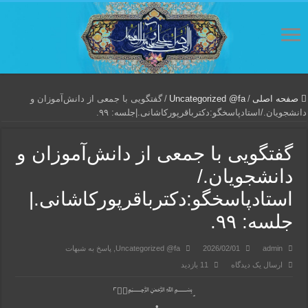
صفحه اصلی
/
Uncategorized @fa
/
گفتگویی‌ با جمعی‌ از دانش‌آموزان‌ و
دانشجویان./استادپاسخگو:دکترباقر‌پورکاشانی.|جلسه: ۹۹.
گفتگویی‌ با جمعی‌ از دانش‌آموزان‌ و
دانشجویان./
استادپاسخگو:دکترباقر‌پورکاشانی.|
جلسه: ۹۹.
admin
2026/02/01
Uncategorized @fa
,
پاسخ به شبهات
ارسال یک دیدگاه
11 بازدید
⌜◍⃟﷽˼
•