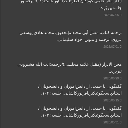
آیا از نظر علمی کودکان فطرتاً خدا باور هستند؟ ≻ پرفسور
جاستین بَرِت.
2026/07/05
ترجمه کتاب: مقتل أبی مخنف.|تحقیق: محمد هادی یوسفی
غروی.|ترجمه و تدوین: جواد سلیمانی.
2026/07/01
محن الابرار (مقتل علامه مجلسی)/ترجمه:آیت الله هشترودی
تبریزی.
2026/06/29
گفتگویی‌ با جمعی‌ از دانش‌آموزان‌ و دانشجویان./
استادپاسخگو:دکترباقر‌پورکاشانی.|جلسه: ۱۰۴.
2026/06/15
گفتگویی‌ با جمعی‌ از دانش‌آموزان‌ و دانشجویان./
استادپاسخگو:دکترباقر‌پورکاشانی.|جلسه: ۱۰۳.
2026/05/31