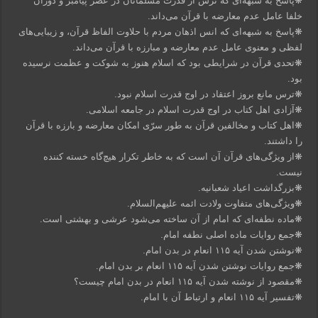
❋پاسخ به شبهه‌ای که ترس از قدرت مسلمانان در عصر پیامبر و دوران
خلفا عامل عدم معارضه با قرآن می‌داند.
❋پاسخ به شبهه‌ای که انس اذهان مردم با حلاوت الفاظ قرآن، و زیبایی‌های
لفظی و معنوی عامل عدم معارضه و مبارزه با قرآن می‌داند.
❋تحدی قرآن در شرایطی بود که اسلام هنوز به شوکت و عظمت نرسیده
بود.
❋ترس مانع بروز اعتقاد در اوج قدرت اسلام نبود.
❋آزادی اهل کتاب در اوج قدرت اسلام در جامعه اسلامی.
❋اهل کتاب و مخالفین قرآن به طور سرّی امکان معارضه و بارزه با قرآن
را داشتند.
❋از ویژگی‌های قرآن آن است که به خاطر تکرار هیچ‌گاه خسته کننده
نیست.
❋بزرگداشت اعیاد شعبانیه.
❋ویژگی‌های متفاوت ولادت ائمه علیهم‌السلام.
❋ماده نطفه‌ای که امام از آن ساخته می‌شود عرشی و بهشتی است.
❋جمع روایات ماده اصلی نطفه امام.
❋نوشتن شدن آیه ۱۱۵ انعام در بدن امام.
❋جمع روایات نوشتن شدن آیه ۱۱۵ انعام بر بدن امام.
❋مقصود از نوشته شدن آیه ۱۱۵ انعام در بدن امام چیست؟
❋تفسیر آیه ۱۱۵ انعام و ارتباط آن با امام.