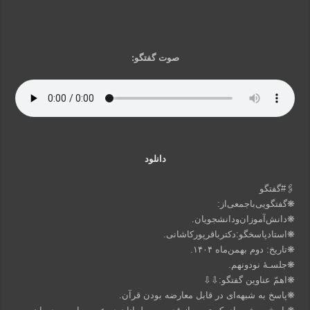
صوت گفتگو:
دانلود
🖇#گفتگو
❋گفتگویی‌باجمعی‌از:
❋دانش‌آموزان‌ودانشجویان.
❋استادپاسخگو:دکترباقر‌پورکاشانی.
❋تاریخ: دوم بهمن‌ماه ۱۴۰۴.
❋جلسـهٔ‌ نودونهم.
❋اهمّ عناوین گفتگو:⇩⇩
❋پاسخ به شبهه‌ای در قابل معارضه بودن قرآن.