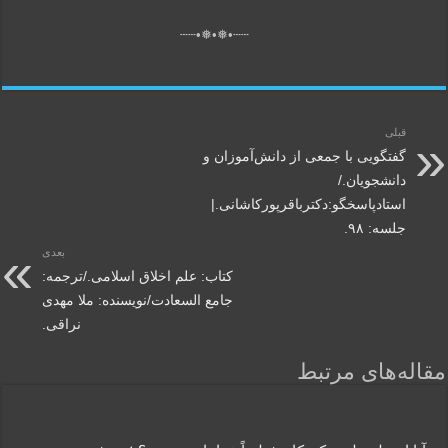
┄┄•❅•❅•┄┄
قبلی
گفتگویی‌ با جمعی‌ از دانش‌آموزان‌ و
دانشجویان./
استادپاسخگو:دکترباقر‌پورکاشانی.|
جلسه: ۹۸.
بعدی
کتاب: علم‌ اخلاق اسلامی./ترجمه:
جامع السعادت/نویسنده: ملا مهدی
نراقی.
مقاله‌های مرتبط