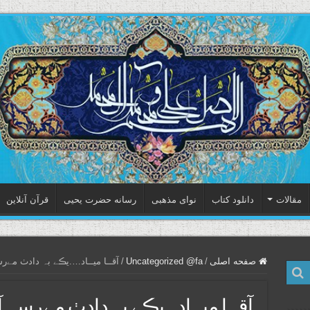
مقالات
دانلود کتاب
نوای مذهبی
رسانه حضرت یحیی
قرآن آنلاین
صفحه اصلی
/
Uncategorized @fa
/
آقــا میــاد….یڪے بہ دادٺ مے
آقــا میــاد….یڪے بہ دادٺ مےرسہ