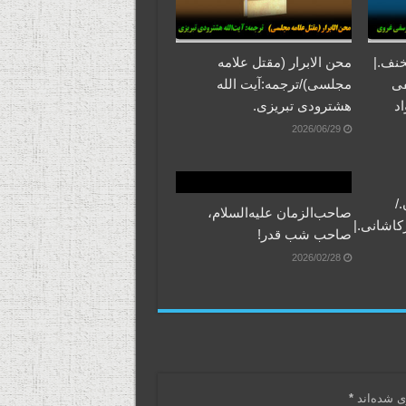
خنف.|
محن الابرار (مقتل علامه
فی
مجلسی)/ترجمه:آیت الله
اد
هشترودی تبریزی.
2026/06/29
/
صاحب‌الزمان علیه‌السلام،
کاشانی.|
صاحب شب قدر!
2026/02/28
ی شده‌اند
*