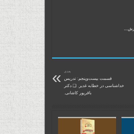
ـرش…
بعدی
قسمت بیست‌وپنجم: تدریس
خدا‌شناسی در خطابه غدیر. ❏.دکتر‌
باقر‌پور کاشانی.