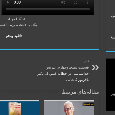
ود
≻ آقــا میــاد….
یڪے بہ دادٺ مےرسہ آخــ
دانلود ویدئو
شیخ
قبلی
قسمت بیست‌وچهارم: تدریس
خدا‌شناسی در خطابه غدیر. ❏.دکتر‌
باقر‌پور کاشانی.
مقاله‌های مرتبط
م
ر
ور
وی