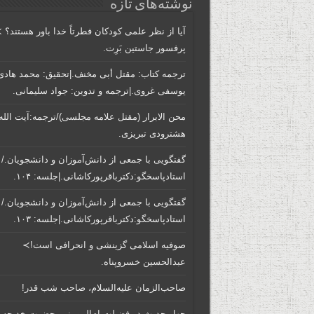
نوشته‌های تازه
آیا از نظر علمی کودکان فطرتاً خدا باور هستند؟ 
پرفسور جاستین بَرِت.
ترجمه کتاب: مقتل أبی مخنف.|تحقیق: محمد هادی
یوسفی غروی.|ترجمه و تدوین: جواد سلیمانی.
محن الابرار (مقتل علامه مجلسی)/ترجمه:آیت الله
هشترودی تبریزی.
گفتگویی‌ با جمعی‌ از دانش‌آموزان‌ و دانشجویان./
استادپاسخگو:دکترباقر‌پورکاشانی.|جلسه: ۱۰۴.
گفتگویی‌ با جمعی‌ از دانش‌آموزان‌ و دانشجویان./
استادپاسخگو:دکترباقر‌پورکاشانی.|جلسه: ۱۰۳.
صوفیه اسلامی گزینشی و انحرافی است!≻
عبدالحسین خسروپناه.
صاحب‌الزمان علیه‌السلام، صاحب شب قدر!
چهل حدیث در فضیلت ام‌المومنین حضرت خدیجه