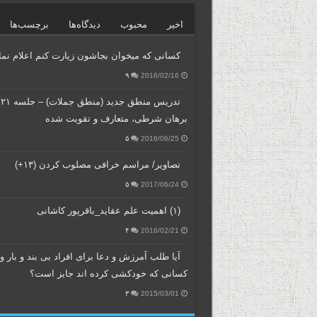
اخیر
محبوب
دیدگاه‌ها
برچسب‌ها
کسانی که میخوان بجاشون زیارت کنم اعلام نمای
۹
2016/02/16
تد
برهان شرطی، متعارف و تقویت شده
۵
2016/06/25
تصاویر/ مراسم خرافی مصلوب کردن (۱۳+)
۵
2017/06/24
(۱) اهمیت علم عقاید_باقرپور کاشانی
۴
2016/02/21
آیا طلب آمرزش و دعا برای افراد بی بند و بار و
کسانی که خودکشی کرده اند جایز است؟
۳
2015/03/01