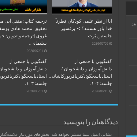
آیا از نظر علمی کودکان فطرتاً
ترجمه کتاب: مقتل أبی م
ند.
خدا باور هستند؟ ≻ پرفسور
تحقیق: محمد هادی یوس
جاستین بَرِت.
غروی.|ترجمه و تدوین: جو
سلیمانی.
2026/07/05
ریس منطق جدید (منطق جملات) – جلسه ۲۱ –
2026/07/01
گفتگویی‌ با جمعی‌ از
گفتگویی‌ با جمعی‌ از
دانش‌آموزان‌ و دانشجویان./
دانش‌آموزان‌ و دانشجویان.
استادپاسخگو:دکترباقر‌پورکاشانی.|
استادپاسخگو:دکترباقر‌پور
جلسه: ۱۰۴.
جلسه: ۱۰۳.
2026/05/31
2026/06/15
دیدگاهتان را بنویسید
نشانی ایمیل شما منتشر نخواهد شد.
بخش‌های موردنیاز علامت‌گذار