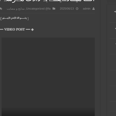
admin
2025/06/13
Uncategorized @fa
,
مدایح و مصایب
≻
﷽❳
❲
◈ ━━ 𝐕𝐈𝐃𝐄𝐎 𝐏𝐎𝐒𝐓 ━━ ◈