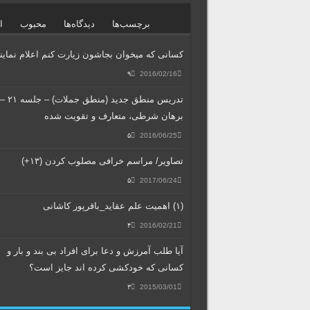
برچسب‌ها
دیدگاه‌ها
محبوب
ا
کسانی که میخوان بجاشون زیارت کنم اعلام نمایند
۹
2016/02/16
تدریس منطق جدید (منطق جملات) – جلسه ۲۱ 
برهان شرطی، متعارف و تقویت شده
۵
2016/06/25
تصاویر/ مراسم خرافی مصلوب کردن (۱۳+)
۵
2017/06/24
(۱) اهمیت علم عقاید_باقرپور کاشانی
۴
2016/02/21
آیا طلب آمرزش و دعا برای افراد بی بند و بار و
کسانی که خودکشی کرده اند جایز است؟
۳
2015/03/01