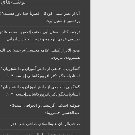
نوشته‌های 
آیا از نظر علمی کودکان فطرتاً خدا باور هستند؟ 
پرفسور جاستین بَرِت.
ترجمه کتاب: مقتل أبی مخنف.|تحقیق: محمد هادی
یوسفی غروی.|ترجمه و تدوین: جواد سلیمانی.
محن الابرار (مقتل علامه مجلسی)/ترجمه:آیت الله
هشترودی تبریزی.
گفتگویی‌ با جمعی‌ از دانش‌آموزان‌ و دانشجویان./
استادپاسخگو:دکترباقر‌پورکاشانی.|جلسه: ۱۰۴.
گفتگویی‌ با جمعی‌ از دانش‌آموزان‌ و دانشجویان./
استادپاسخگو:دکترباقر‌پورکاشانی.|جلسه: ۱۰۳.
صوفیه اسلامی گزینشی و انحرافی است!≻
عبدالحسین خسروپناه.
صاحب‌الزمان علیه‌السلام، صاحب شب قدر!
چهل حدیث در فضیلت ام‌المومنین حضرت خدیجه