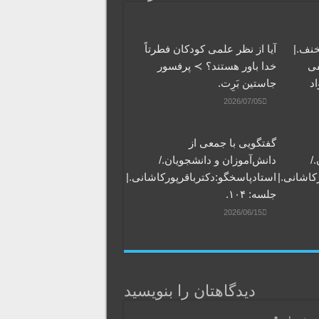
خنف.|
آیا از نظر علمی کودکان فطرتاً
فی
خدا باور هستند؟ ≻ پرفسور
اد
جاستین بَرِت.
2026/07/05
گفتگویی‌ با جمعی‌ از
/
دانش‌آموزان‌ و دانشجویان./
کاشانی.|
استادپاسخگو:دکترباقر‌پورکاشانی.|
جلسه: ۱۰۴.
2026/06/15
دیدگاهتان را بنویسید