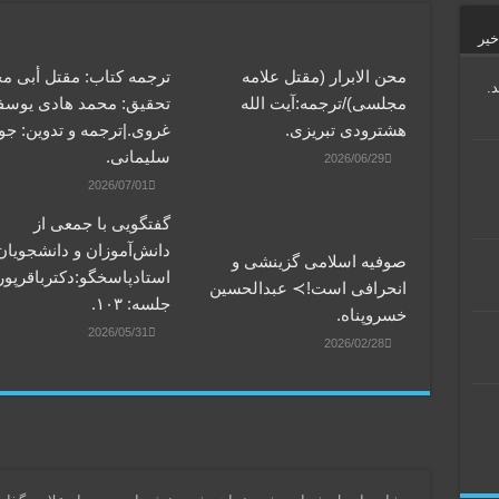
خیر
محن الابرار (مقتل علامه
ترجمه کتاب: مقتل أبی م
.
مجلسی)/ترجمه:آیت الله
تحقیق: محمد هادی یوس
هشترودی تبریزی.
غروی.|ترجمه و تدوین: جو
سلیمانی.
–
2026/06/29
2026/07/01
گفتگویی‌ با جمعی‌ از
دانش‌آموزان‌ و دانشجویان.
صوفیه اسلامی گزینشی و
استادپاسخگو:دکترباقر‌پور
انحرافی است!≻ عبدالحسین
جلسه: ۱۰۳.
خسروپناه.
2026/05/31
2026/02/28