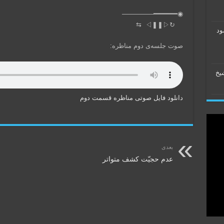
◉━━━━━━───────
↻ㅤ ◁ㅤㅤ❚❚ㅤㅤ▷ㅤㅤ⇆
ود
صوت جلسه‌ی دوم مناظره:
شیخ
دانلود فایل صوتی مناظره قسمت دوم
بعدی
عدم حجیّت کشف متواتر