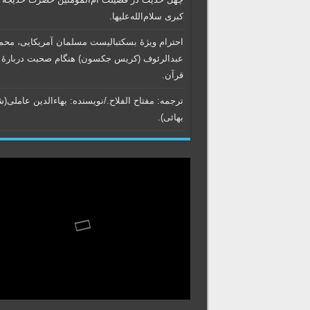
کبری سلام‌الله‌علیها.
احترام ویژۀ بسکتبالیست مسلمان آمریکایی، محم
عبدالرئوف (کریس جکسون) هنگام صحبت دربارۀ
قرآن.
ترجمه: مفتاح الفلاح./نویسنده:‌ بهاء‌الدین عاملی‌(
بهائی).