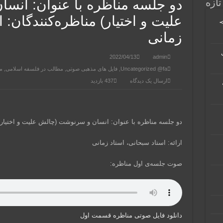
تازه
دو جلسه مناظره با عنوان: انسا
علیت و اختیار) مناظره‌کنندگان: 
≻
زمانی
2022/04/13
admin
Uncategorized @fa
,
فایل های مذهبی صوتی
,
مطالب در فلسفه اسلامی
,
م
ارسال یک دیدگاه
437 بازدید
دو جلسه مناظره با عنوان: انسان و سرنوشت (چالش علیت و اختیار
ارائه: استاد سبحانی، استاد زمانی
صوت جلسه‌ی اول مناظره:
دانلود فایل صوتی مناظره قسمت اول