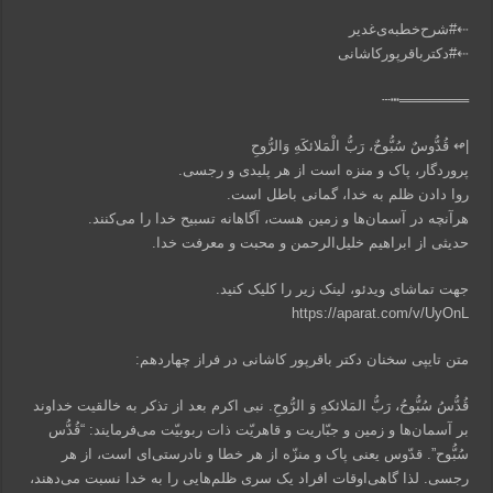
⇠#شرح‌خطبه‌ی‌غدیر
⇠#دکتر‌باقر‌پورکاشانی
═══════┅┄‌
|↫ قُدُّوسٌ سُبُّوحٌ، رَبُّ الْمَلائکَهِ وَالرُّوحِ
پروردگار، پاک و منزه‌ است از هر پلیدی و رجسی.
روا دادن ظلم به خدا، گمانی باطل است.
هرآنچه در آسمان‌ها و زمین هست، آگاهانه تسبیح خدا را می‌کنند.
حدیثی از ابراهیم خلیل‌الرحمن و محبت و معرفت خدا.
جهت تماشای ویدئو، لینک زیر را کلیک کنید.
https://aparat.com/v/UyOnL
متن تایپی سخنان دکتر باقرپور کاشانی در فراز چهاردهم:
قُدُّسُ سُبُّوحُ، رَبُّ المَلائکهِ وَ الرُّوحِ. نبی اکرم بعد از تذکر به خالقیت خداوند
بر آسمان‌ها و زمین و جبّاریت و قاهریّت ذات ربوبیّت می‌فرمایند: “قُدُّس
سُبُّوح”. قدّوس یعنی پاک و منزّه از هر خطا و نادرستی‌ای است، از هر
رجسی. لذا گاهی‌اوقات افراد یک سری ظلم‌هایی را به خدا نسبت می‌دهند،