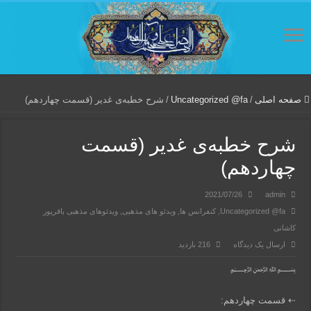
صفحه اصلی
/
Uncategorized @fa
/
شرح خطبه‌ی غدیر (قسمت چهاردهم)
شرح خطبه‌ی غدیر (قسمت
چهاردهم)
2021/07/26
admin
Uncategorized @fa
,
کنفرانس ها
,
ویدئو های مذهبی
,
ویدئوهای مذهبی باقرپور
کاشانی
ارسال یک دیدگاه
216 بازدید
﷽
⇠ قسمت چهاردهم: