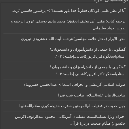
آیا از نظر علمی کودکان فطرتاً خدا باور هستند؟ ≻ پرفسور جاستین بَرِت.
ترجمه کتاب: مقتل أبی مخنف.|تحقیق: محمد هادی یوسفی غروی.|ترجمه و
تدوین: جواد سلیمانی.
محن الابرار (مقتل علامه مجلسی)/ترجمه:آیت الله هشترودی تبریزی.
گفتگویی‌ با جمعی‌ از دانش‌آموزان‌ و دانشجویان./
استادپاسخگو:دکترباقر‌پورکاشانی.|جلسه: ۱۰۴.
گفتگویی‌ با جمعی‌ از دانش‌آموزان‌ و دانشجویان./
استادپاسخگو:دکترباقر‌پورکاشانی.|جلسه: ۱۰۳.
صوفیه اسلامی گزینشی و انحرافی است!≻ عبدالحسین خسروپناه.
صاحب‌الزمان علیه‌السلام، صاحب شب قدر!
چهل حدیث در فضیلت ام‌المومنین حضرت خدیجه کبری سلام‌الله‌علیها.
احترام ویژۀ بسکتبالیست مسلمان آمریکایی، محمود عبدالرئوف (کریس
جکسون) هنگام صحبت دربارۀ قرآن.