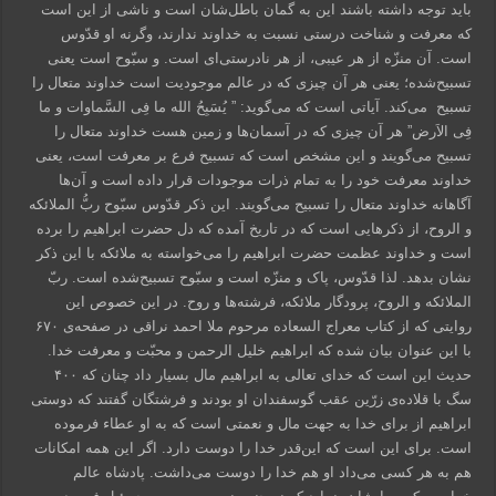
باید توجه داشته باشند این به گمان باطل‌شان است و ناشی از این است
که معرفت و شناخت درستی نسبت به خداوند ندارند، وگرنه او قدّوس
است. آن منزّه از هر عیبی، از هر نادرستی‌‌‌ای است. و سبّوح است یعنی
تسبیح‌شده؛ یعنی هر آن چیزی که در عالم موجودیت است خداوند متعال را
تسبیح می‌کند. آیاتی است که می‌گوید: ” یُسَبِحُ الله ما فِی السَّماوات و ما
فِی الاَرض” هر آن چیزی که در آسمان‌ها و زمین هست خداوند متعال را
تسبیح می‌گویند و این مشخص است که تسبیح فرع بر معرفت است، یعنی
خداوند معرفت خود را به تمام ذرات موجودات قرار داده است و آن‌ها
آگاهانه خداوند متعال را تسبیح می‌گویند. این ذکر قدّوس سبّوح ربُّ الملائکه
و الروح، از ذکر‌هایی است که در تاریخ آمده که دل حضرت ابراهیم را برده
است و خداوند عظمت حضرت ابراهیم را می‌خواسته به ملائکه با این ذکر
نشان بدهد. لذا قدّوس، پاک و منزّه است و سبّوح تسبیح‌شده است. ربّ
الملائکه و الروح، پرودگار ملائکه، فرشته‌ها و روح. در این خصوص این
روایتی که از کتاب معراج السعاده مرحوم ملا احمد نراقی در صفحه‌ی ۶۷۰
با این عنوان بیان شده که ابراهیم خلیل الرحمن و محبّت و معرفت خدا.
حدیث این است که خدای تعالی به ابراهیم مال بسیار داد چنان که ۴۰۰
سگ با قلاده‌ی زرّین عقب گوسفندان او بودند و فرشتگان گفتند که دوستی
ابراهیم از برای خدا به جهت مال و نعمتی است که به او عطاء فرموده
است. برای این است که این‌قدر خدا را دوست دارد. اگر این همه امکانات
هم به هر کسی می‌داد او هم خدا را دوست می‌داشت. پادشاه عالم