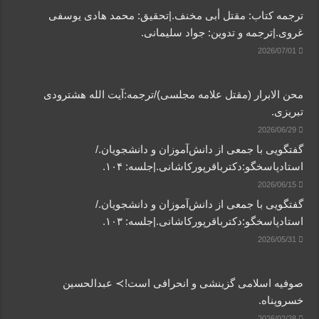
ترجمه کتاب: مقتل أبی مخنف.|تحقیق: محمد هادی یوسفی
غروی.|ترجمه و تدوین: جواد سلیمانی.
2026/07/01
محن الابرار (مقتل علامه مجلسی)/ترجمه:آیت الله هشترودی
تبریزی.
2026/06/29
گفتگویی‌ با جمعی‌ از دانش‌آموزان‌ و دانشجویان./
استادپاسخگو:دکترباقر‌پورکاشانی.|جلسه: ۱۰۴.
2026/06/15
گفتگویی‌ با جمعی‌ از دانش‌آموزان‌ و دانشجویان./
استادپاسخگو:دکترباقر‌پورکاشانی.|جلسه: ۱۰۳.
2026/05/31
صوفیه اسلامی گزینشی و انحرافی است!≻ عبدالحسین
خسروپناه.
2026/02/28