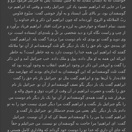
خواست که به ایشان بنماید که نه چنین نیست، پس به جبرئیل فرمود برو و
مرا در جایی که ابراهیم نشنود یاد کن. جبرائیل رفت و وقتی که ابراهیم نزد
گوسفندان بود، بر بالای تلّی ایستاد و به آواز خوشی گفت: سبّوح قدّوس
ربّ الملائکه و الروح. آورده‌اند که چون ابراهیم این ذکر و نام خداوند را
شنید، تمام اعضاء و جوارحش به لرزه و حرکت افتاد. ابراهیم فریاد برآورد و
از چپ و راست نگاه کرد و دید شخصی بر تلّ و بلندی‌ای ایستاده است، نزد
وی دوید و گفت تو بودی که نام دوست مرا بردی؟ گفت بله. ابراهیم گفت
ای بنده‌ی حق، نام حق را یک بار دیگر بگو ثلث گوسفندانم از آنِ تو! ملائکه
گفتند که ابراهیم این همه خدا را دوست دارد به چه خاطر است؟ به خاطر
این‌که این همه به او مال داده، پول و ملک داده. خب جبرائیل آمد و این ذکر
را گفت و این‌قدر این ذکر در وجود ابراهیم، انقلاب به وجود آورده بود که
گفت ثلث گوسفندانم که این گوسفندان به اندازه‌ای بودند که چهارصد سگ
قلاده‌دار با آن‌ها بود و ابراهیم گفت مال تو. جبرائیل باز نام حق را گفت
ابراهیم گفت یک بار دیگر بگو نصف گوسفندانم از آن تو. جبرائیل باز نام
حق را بگفت و حضرت ابراهیم در آن وقت از کثرت ذوق و شوق واله و
بی‌قرار شد و گفت همه‌ی گوسفندانم از آنِ تو! یک بار دیگر نام دوست من
را بگو جبرائیل باز بگفت و ابراهیم گفت مرا دیگر چیزی نیست خود را به تو
دادم یک بار دیگر بگو. یعنی من شدم خدمتکار تو. جبرائیل باز گفت و
ابراهیم گفت بیا من را با گوسفندانم ضبط کن که از آن توست. جبرائیل
گفت: ای ابراهیم! مرا حاجت به گوسفندان تو نیست، من جبرائیلم و حقاً
که جای آن داری که خدا تو را دوست خود گرداند که وفاداری کامل هستی و