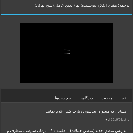
ترجمه: مفتاح الفلاح./نویسنده:‌ بهاء‌الدین عاملی‌(شیخ بهائی).
اخیر
محبوب
دیدگاه‌ها
برچسب‌ها
کسانی که میخوان بجاشون زیارت کنم اعلام نمایند.
۹
2016/02/16
تدریس منطق جدید (منطق جملات) – جلسه ۲۱ – برهان شرطی، متعارف و