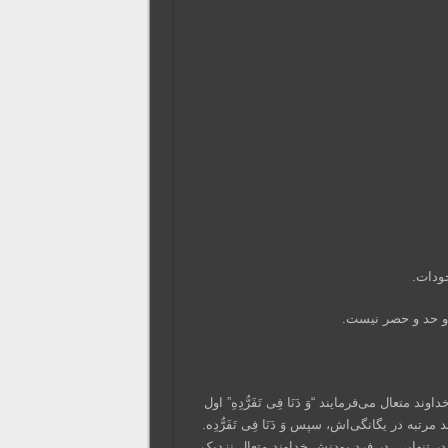
جودات.
 و حد و حصر نیست.
ند متعال می‌فرمایند “وَ دَنَا فِی تَفَرُّدِهِ” اول
 بلند مرتبه در یگانگی‌اش، سپس وَ دَنَا فِی تَفَرُّدِه.
 در تنهایی. در فرد بودنش خداوند متعال نزدیک