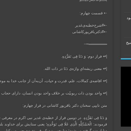
﷽
⇠ قسمت چهارم:
ود
⇠#شرح‌خطبه‌ی‌غدیر
⇠#دکتر‌باقر‌پورکاشانی
شیخ
═══════┅┄‌
|↫ فراز دوم: وَ دَنَا فِی‏ تَفَرُّدِهِ‌‏.
|↫ معنی ریشه‌ایِ واژه‌ی دَنَا در ذات الله.
|↫ افاضه‌ی کمالات، علم، قدرت و حیات، آن‌به‌آن از جانب خدا به مو
|↫ واحد بودن ذات ربوبیّت بر خلاف واحد بودن انسان، دارای حجاب
متن تایپی سخنان دکتر باقرپور کاشانی در فراز چهارم:
وَ دَنَا فِی تَفَرُّدِهِ. در دومین فراز از خطبه‌ی غدیر نبی اکرم در معرفی خداو
فرمودند: الْحَمْدُلِلَّهِ الَّذِی عَلَا فِی‏ تَوَحُّدِهِ‏؛ یعنی ستایش برای خداوند
دنا از دنو گرفته می‌شود؛ دنا یعنی نزدیک. فی تفرده یعنی در یکتایی،