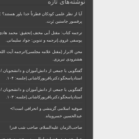
نوشته‌های تازه
آیا از نظر علمی کودکان فطرتاً خدا باور هستند؟ 
پرفسور جاستین بَرِت.
ترجمه کتاب: مقتل أبی مخنف.|تحقیق: محمد هادی
یوسفی غروی.|ترجمه و تدوین: جواد سلیمانی.
محن الابرار (مقتل علامه مجلسی)/ترجمه:آیت الله
هشترودی تبریزی.
گفتگویی‌ با جمعی‌ از دانش‌آموزان‌ و دانشجویان./
استادپاسخگو:دکترباقر‌پورکاشانی.|جلسه: ۱۰۴.
گفتگویی‌ با جمعی‌ از دانش‌آموزان‌ و دانشجویان./
استادپاسخگو:دکترباقر‌پورکاشانی.|جلسه: ۱۰۳.
صوفیه اسلامی گزینشی و انحرافی است!≻
عبدالحسین خسروپناه.
صاحب‌الزمان علیه‌السلام، صاحب شب قدر!
چهل حدیث در فضیلت ام‌المومنین حضرت خدیجه