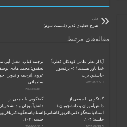
قبلی
شرح خطبه‌ی غدیر (قسمت سوم)
مقاله‌های مرتبط
آیا از نظر علمی کودکان فطرتاً
ترجمه کتاب: مقتل أبی م
خدا باور هستند؟ ≻ پرفسور
تحقیق: محمد هادی یوس
جاستین بَرِت.
غروی.|ترجمه و تدوین: جو
سلیمانی.
2026/07/05
2026/07/01
گفتگویی‌ با جمعی‌ از
گفتگویی‌ با جمعی‌ از
دانش‌آموزان‌ و دانشجویان./
دانش‌آموزان‌ و دانشجویان.
استادپاسخگو:دکترباقر‌پورکاشانی.|
استادپاسخگو:دکترباقر‌پور
جلسه: ۱۰۴.
جلسه: ۱۰۳.
2026/05/31
2026/06/15