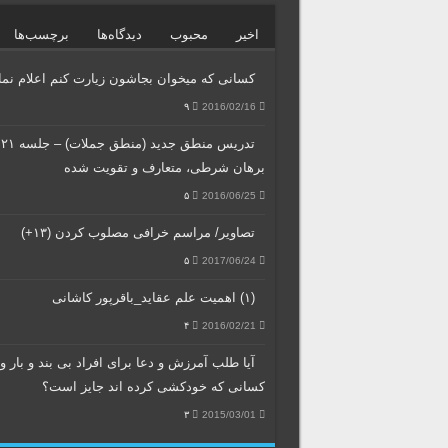
اخیر
محبوب
دیدگاه‌ها
برچسب‌ها
کسانی که میخوان بجاشون زیارت کنم اعلام نمای
۹
2016/02/16
تد
برهان شرطی، متعارف و تقویت شده
۵
2016/06/25
تصاویر/ مراسم خرافی مصلوب کردن (۱۳+)
۵
2017/06/24
(۱) اهمیت علم عقاید_باقرپور کاشانی
۴
2016/02/21
آیا طلب آمرزش و دعا برای افراد بی بند و بار و
کسانی که خودکشی کرده اند جایز است؟
۳
2015/03/01