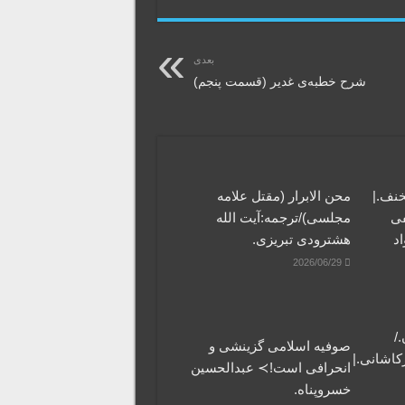
بعدی
شرح خطبه‌ی غدیر (قسمت پنجم)
خنف.|
محن الابرار (مقتل علامه
فی
مجلسی)/ترجمه:آیت الله
اد
هشترودی تبریزی.
2026/06/29
/
صوفیه اسلامی گزینشی و
کاشانی.|
انحرافی است!≻ عبدالحسین
خسروپناه.