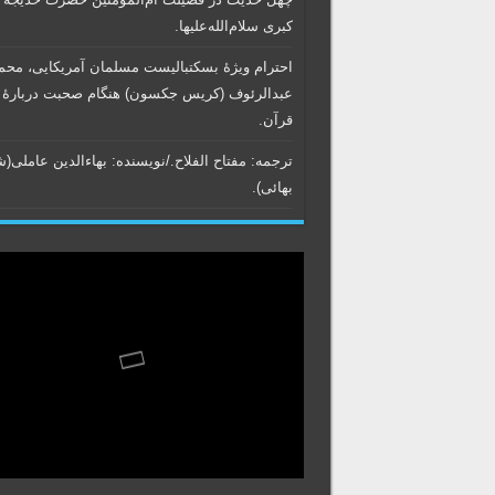
کبری سلام‌الله‌علیها.
احترام ویژۀ بسکتبالیست مسلمان آمریکایی، محم
عبدالرئوف (کریس جکسون) هنگام صحبت دربارۀ
قرآن.
ترجمه: مفتاح الفلاح./نویسنده:‌ بهاء‌الدین عاملی‌(
بهائی).