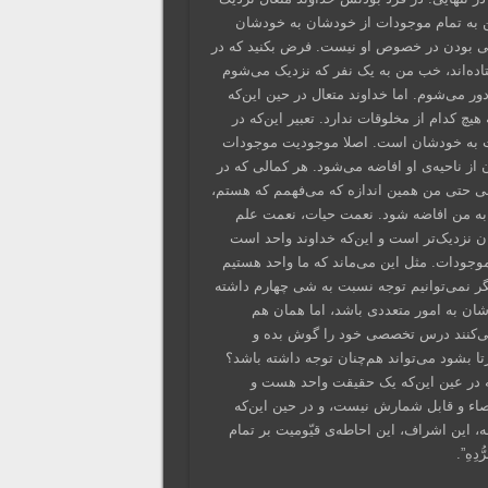
ن به تمام موجودات از خودشان به خودشان
دیکی بودن در خصوص او نیست. فرض بکنید که در
اده‌اند، خب من به یک نفر که نزدیک می‌شوم
ر می‌شوم. اما خداوند متعال در حین این‌که
یچ کدام از مخلوقات ندارد. تعبیر این‌که در
دات به خودشان است. اصلا موجودیت موجودات
از ناحیه‌ی او افاضه می‌شود. هر کمالی که در
نی حتی من همین اندازه که می‌فهمم که هستم،
و به من افاضه شود. نعمت حیات، نعمت علم
ن نزدیک‌تر است و این‌که خداوند واحد است
جودات‌. مثل این می‌ماند که ما واحد هستیم
 نمی‌توانیم توجه نسبت به شی چهارم داشته
ه‌شان به امور متعددی باشد، اما همان هم
م می‌کنند درس تخصصی خود را گوش بده و
رتا بشود می‌تواند هم‌چنان توجه داشته باشد؟
ه در عین این‌که یک حقیقت واحد هست و
صاء و قابل شمارش نیست، و در حین این‌که
، این اشراف، این احاطه‌ی قیّومیت بر تمام
ِهِ”.