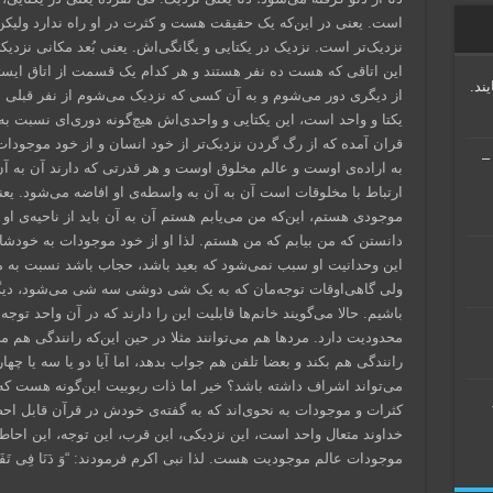
است. یعنی در این‌که یک حقیقت هست و کثرت در او راه ندارد ولیک
نزدیک‌تر است. نزدیک در یکتایی و یگانگی‌اش. یعنی بُعد مکانی نز
این اتاقی که هست ده نفر هستند و هر کدام یک قسمت از اتاق ایست
ند.
از دیگری دور می‌شوم و به آن کسی که نزدیک می‌شوم از نفر قبلی دو
یکتا و واحد است، این یکتایی و واحدی‌اش هیچ‌گونه دوری‌ای نسبت به ه
قران آمده که از رگ گردن نزدیک‌تر از خود انسان و از خود موجو
ریس منطق جدید (منطق جملات) – جلسه ۲۱ –
به اراده‌ی اوست و عالم مخلوق اوست و هر قدرتی که دارند آن به آن 
ارتباط با مخلوقات است آن به آن به واسطه‌ی او افاضه می‌شود. یع
موجودی هستم، این‌که من می‌یابم هستم آن به آن باید از ناحیه‌ی ا
دانستن که من بیابم که من هستم. لذا او از خود موجودات به خودشا
این وحدانیت او سبب نمی‌شود که بعید باشد، حجاب باشد نسبت به مو
ولی گاهی‌اوقات توجه‌مان که به یک شی دوشی سه شی می‌شود، دیگر
باشیم. حالا می‌گویند خانم‌ها قابلیت این را دارند که در آن واحد توج
محدودیت دارد. مردها هم می‌توانند مثلا در حین این‌که رانندگی ه
رانندگی هم بکند و بعضا تلفن هم جواب بدهد، اما آیا دو یا سه یا چها
می‌تواند اشراف داشته باشد؟ خیر اما ذات ربوبیت این‌گونه هست ک
کثرات و موجودات به نحوی‌اند که به گفته‌ی خودش در قرآن قابل اح
خداوند متعال واحد است، این نزدیکی، این قرب، این توجه، این احاطه
موجودات عالم موجودیت هست. لذا نبی اکرم فرمودند: “وَ دَنَا فِی تَفَرُّد