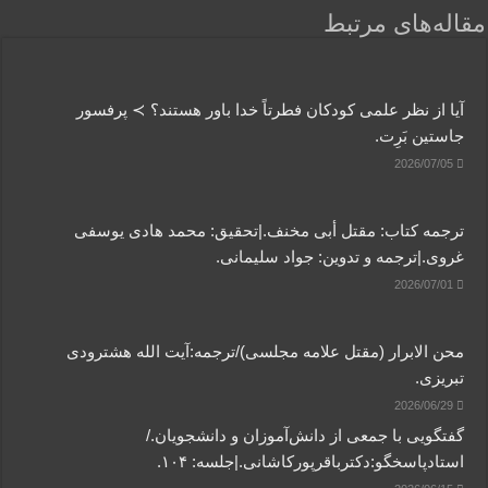
مقاله‌های مرتبط
آیا از نظر علمی کودکان فطرتاً خدا باور هستند؟ ≻ پرفسور
جاستین بَرِت.
2026/07/05
ترجمه کتاب: مقتل أبی مخنف.|تحقیق: محمد هادی یوسفی
غروی.|ترجمه و تدوین: جواد سلیمانی.
2026/07/01
محن الابرار (مقتل علامه مجلسی)/ترجمه:آیت الله هشترودی
تبریزی.
2026/06/29
گفتگویی‌ با جمعی‌ از دانش‌آموزان‌ و دانشجویان./
استادپاسخگو:دکترباقر‌پورکاشانی.|جلسه: ۱۰۴.