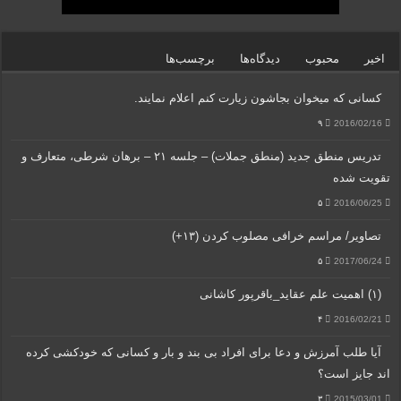
اخیر
محبوب
دیدگاه‌ها
برچسب‌ها
کسانی که میخوان بجاشون زیارت کنم اعلام نمایند.
۹
2016/02/16
تدریس منطق جدید (منطق جملات) – جلسه ۲۱ – برهان شرطی، متعارف و
تقویت شده
۵
2016/06/25
تصاویر/ مراسم خرافی مصلوب کردن (۱۳+)
۵
2017/06/24
(۱) اهمیت علم عقاید_باقرپور کاشانی
۴
2016/02/21
آیا طلب آمرزش و دعا برای افراد بی بند و بار و کسانی که خودکشی کرده
اند جایز است؟
۳
2015/03/01