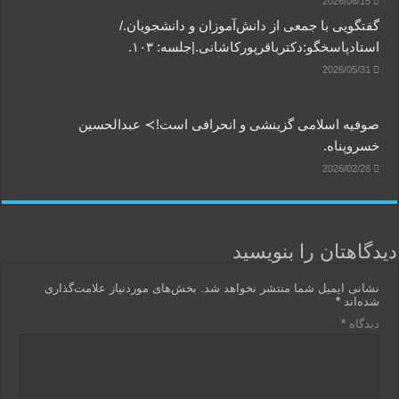
2026/06/15
گفتگویی‌ با جمعی‌ از دانش‌آموزان‌ و دانشجویان./
استادپاسخگو:دکترباقر‌پورکاشانی.|جلسه: ۱۰۳.
2026/05/31
صوفیه اسلامی گزینشی و انحرافی است!≻ عبدالحسین
خسروپناه.
2026/02/28
دیدگاهتان را بنویسید
نشانی ایمیل شما منتشر نخواهد شد.
بخش‌های موردنیاز علامت‌گذاری
شده‌اند
*
دیدگاه
*