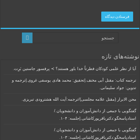
نوشته‌های تازه
آیا از نظر علمی کودکان فطرتاً خدا باور هستند؟ ≻ پرفسور جاستین بَرِت.
ترجمه کتاب: مقتل أبی مخنف.|تحقیق: محمد هادی یوسفی غروی.|ترجمه و
تدوین: جواد سلیمانی.
محن الابرار (مقتل علامه مجلسی)/ترجمه:آیت الله هشترودی تبریزی.
گفتگویی‌ با جمعی‌ از دانش‌آموزان‌ و دانشجویان./
استادپاسخگو:دکترباقر‌پورکاشانی.|جلسه: ۱۰۴.
گفتگویی‌ با جمعی‌ از دانش‌آموزان‌ و دانشجویان./
استادپاسخگو:دکترباقر‌پورکاشانی.|جلسه: ۱۰۳.