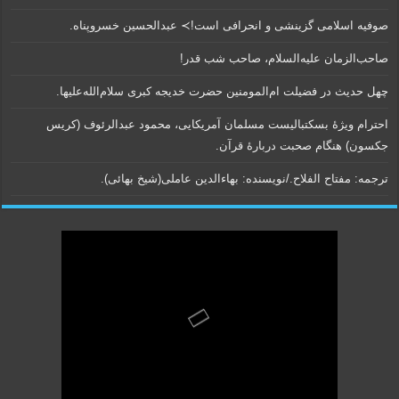
صوفیه اسلامی گزینشی و انحرافی است!≻ عبدالحسین خسروپناه.
صاحب‌الزمان علیه‌السلام، صاحب شب قدر!
چهل حدیث در فضیلت ام‌المومنین حضرت خدیجه کبری سلام‌الله‌علیها.
احترام ویژۀ بسکتبالیست مسلمان آمریکایی، محمود عبدالرئوف (کریس
جکسون) هنگام صحبت دربارۀ قرآن.
ترجمه: مفتاح الفلاح./نویسنده:‌ بهاء‌الدین عاملی‌(شیخ بهائی).